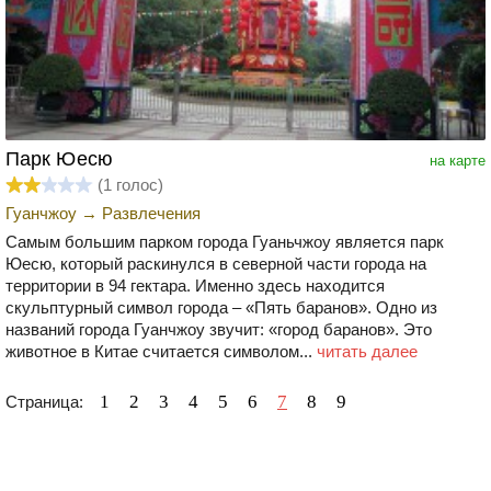
Парк Юесю
на карте
(
1
голос)
Гуанчжоу
→
Развлечения
Самым большим парком города Гуаньчжоу является парк
Юесю, который раскинулся в северной части города на
территории в 94 гектара. Именно здесь находится
скульптурный символ города – «Пять баранов». Одно из
названий города Гуанчжоу звучит: «город баранов». Это
животное в Китае считается символом...
читать далее
1
2
3
4
5
6
7
8
9
Страница: