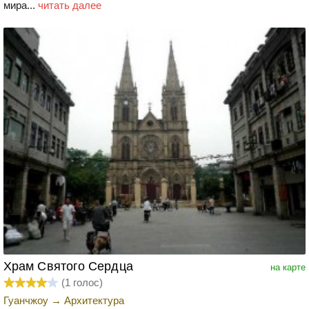
мира...
читать далее
Храм Святого Сердца
на карте
(
1
голос)
Гуанчжоу
→
Архитектура