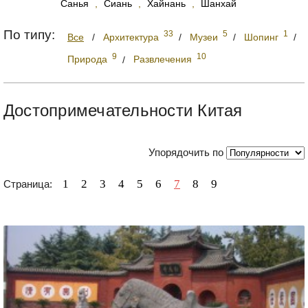
Санья
,
Сиань
,
Хайнань
,
Шанхай
По типу:
33
5
1
Все
/
Архитектура
/
Музеи
/
Шопинг
/
9
10
Природа
/
Развлечения
Достопримечательности Китая
Упорядочить по
1
2
3
4
5
6
7
8
9
Страница: