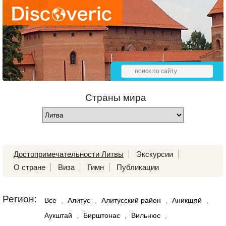
Страны мира
Достопримечательности Литвы
Экскурсии
О стране
Виза
Гимн
Публикации
Регион:
Все
,
Алитус
,
Алитусский район
,
Аникщяй
,
Аукштай
,
Бирштонас
,
Вильнюс
,