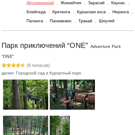
Друскининкай
,
Жемайтия
,
Зарасай
,
Каунас
,
Клайпеда
,
Кретинга
,
Куршская коса
,
Неринга
,
Паланга
,
Паневежис
,
Тракай
,
Шяуляй
Парк приключений “ONE”
Adventure Park
"ONE"
(
6
голосов)
далее: Городской сад и Курортный парк