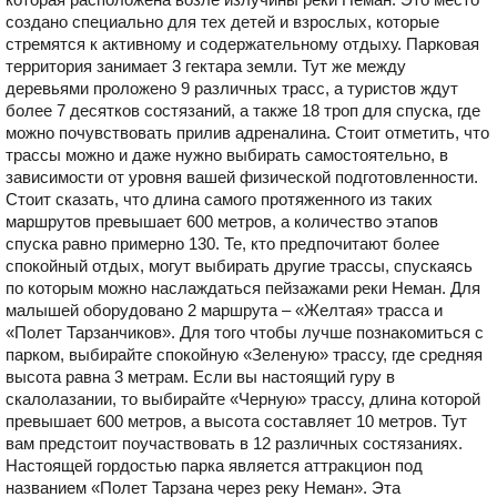
создано специально для тех детей и взрослых, которые
стремятся к активному и содержательному отдыху. Парковая
территория занимает 3 гектара земли. Тут же между
деревьями проложено 9 различных трасс, а туристов ждут
более 7 десятков состязаний, а также 18 троп для спуска, где
можно почувствовать прилив адреналина. Стоит отметить, что
трассы можно и даже нужно выбирать самостоятельно, в
зависимости от уровня вашей физической подготовленности.
Стоит сказать, что длина самого протяженного из таких
маршрутов превышает 600 метров, а количество этапов
спуска равно примерно 130. Те, кто предпочитают более
спокойный отдых, могут выбирать другие трассы, спускаясь
по которым можно наслаждаться пейзажами реки Неман. Для
малышей оборудовано 2 маршрута – «Желтая» трасса и
«Полет Тарзанчиков». Для того чтобы лучше познакомиться с
парком, выбирайте спокойную «Зеленую» трассу, где средняя
высота равна 3 метрам. Если вы настоящий гуру в
скалолазании, то выбирайте «Черную» трассу, длина которой
превышает 600 метров, а высота составляет 10 метров. Тут
вам предстоит поучаствовать в 12 различных состязаниях.
Настоящей гордостью парка является аттракцион под
названием «Полет Тарзана через реку Неман». Эта