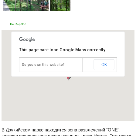
на карте
This page can't load Google Maps correctly.
Парк приключений “ONE”
Литва, Друскининкай
OK
Do you own this website?
В Дзукийском парке находится зона развлечений “ONE”,
которая расположена возле излучины реки Неман. Это место