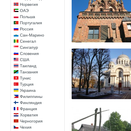
Норвегия
ОАЭ
Польша
Португалия
Россия
Сан-Марино
Сенегал
Сингапур
Словения
США
Таиланд
Танзания
Тунис
Турция
Украина
Филиппины
Финляндия
Франция
Хорватия
Черногория
Чехия