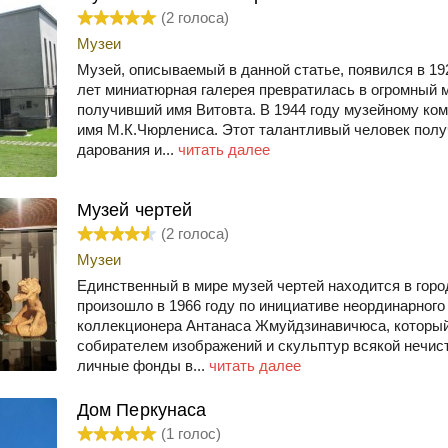
(
2
голоса)
Музеи
Музей, описываемый в данной статье, появился в 1921
лет миниатюрная галерея превратилась в огромный 
получивший имя Витовта. В 1944 году музейному ко
имя М.К.Чюрлениса. Этот талантливый человек получ
дарования и...
читать далее
Музей чертей
(
2
голоса)
Музеи
Единственный в мире музей чертей находится в горо
произошло в 1966 году по инициативе неординарного
коллекционера Антанаса Жмуйдзинавичюса, которы
собирателем изображений и скульптур всякой нечист
личные фонды в...
читать далее
Дом Перкунаса
(
1
голос)