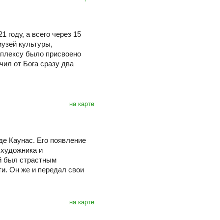
 году, а всего через 15
музей культуры,
мплексу было присвоено
ил от Бога сразу два
на карте
де Каунас. Его появление
 художника и
й был страстным
и. Он же и передал свои
на карте