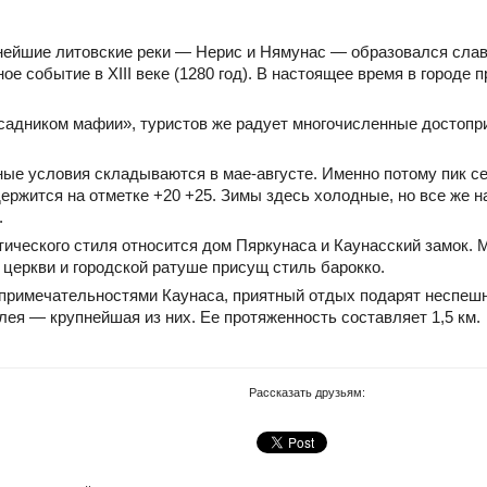
пнейшие литовские реки — Нерис и Нямунас — образовался слав
е событие в XIII веке (1280 год). В настоящее время в городе
садником мафии», туристов же радует многочисленные достопр
ые условия складываются в мае-августе. Именно потому пик се
держится на отметке +20 +25. Зимы здесь холодные, но все же н
.
ического стиля относится дом Пяркунаса и Каунасский замок.
 церкви и городской ратуше присущ стиль барокко.
примечательностями Каунаса, приятный отдых подарят неспеш
лея — крупнейшая из них. Ее протяженность составляет 1,5 км.
Рассказать друзьям: