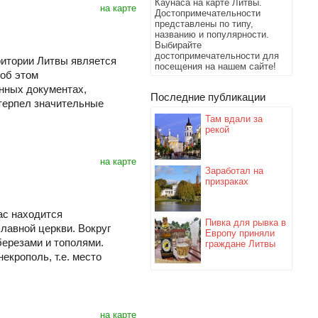
Каунаса на карте Литвы.
на карте
Достопримечательности
представлены по типу,
названию и популярности.
Выбирайте
достопримечательности для
ритории Литвы является
посещения на нашем сайте!
 об этом
нных документах,
Последние публикации
етерпел значительные
Там вдали за
рекой
на карте
Заработал на
призраках
ас находится
Пивка для рывка в
лавной церкви. Вокруг
Европу приняли
березами и тополями.
граждане Литвы
екрополь, т.е. место
на карте