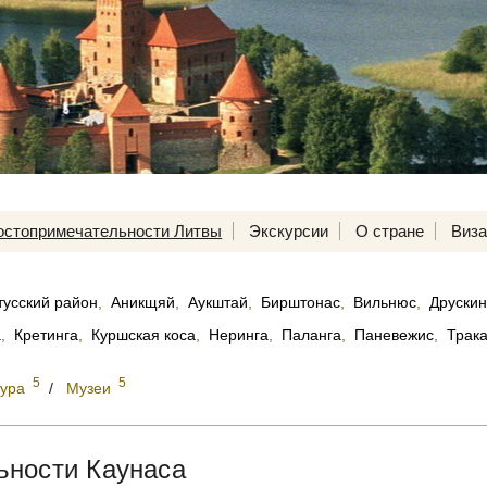
остопримечательности Литвы
Экскурсии
О стране
Виз
тусский район
,
Аникщяй
,
Аукштай
,
Бирштонас
,
Вильнюс
,
Друски
а
,
Кретинга
,
Куршская коса
,
Неринга
,
Паланга
,
Паневежис
,
Трак
5
5
тура
/
Музеи
ьности Каунаса