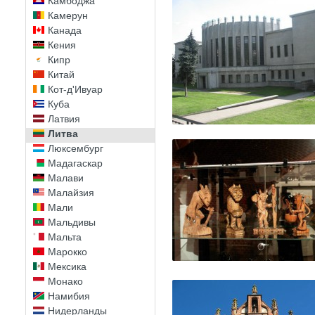
Камбоджа
Камерун
Канада
Кения
Кипр
Китай
Кот-д'Ивуар
Куба
Латвия
Литва
Люксембург
Мадагаскар
Малави
Малайзия
Мали
Мальдивы
Мальта
Марокко
Мексика
Монако
Намибия
Нидерланды