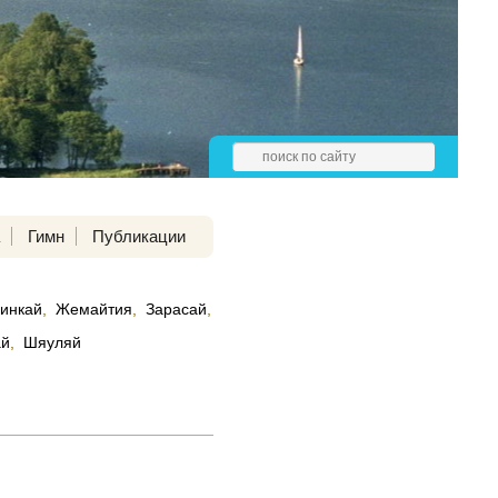
а
Гимн
Публикации
нинкай
,
Жемайтия
,
Зарасай
,
ай
,
Шяуляй