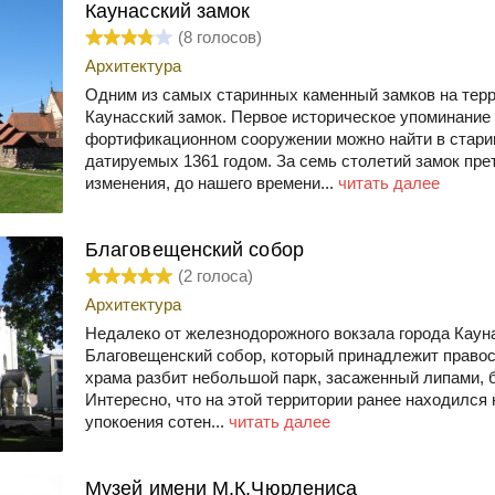
Каунасский замок
(
8
голосов)
Архитектура
Одним из самых старинных каменный замков на тер
Каунасский замок. Первое историческое упоминание
фортификационном сооружении можно найти в стари
датируемых 1361 годом. За семь столетий замок пр
изменения, до нашего времени...
читать далее
Благовещенский собор
(
2
голоса)
Архитектура
Недалеко от железнодорожного вокзала города Каун
Благовещенский собор, который принадлежит правос
храма разбит небольшой парк, засаженный липами, 
Интересно, что на этой территории ранее находился н
упокоения сотен...
читать далее
Музей имени М.К.Чюрлениса