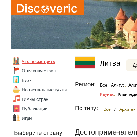
Что посмотреть
Литва
Д
Описания стран
Визы
Регион:
Все
,
Алитус
,
Али
Национальные кухни
Каунас
,
Клайпед
Гимны стран
По типу:
Публикации
Все
/
Архитек
Игры
Достопримечател
Выберите страну