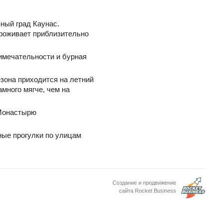
ный град Каунас.
 проживает приблизительно
имечательности и бурная
зона приходится на летний
амного мягче, чем на
 Монастырю
ные прогулки по улицам
Создание и продвижение
сайта Rocket Business