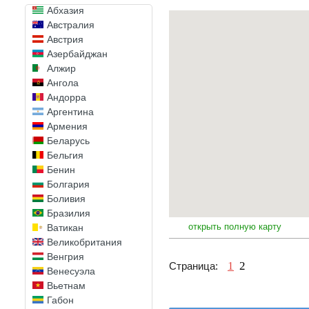
Абхазия
Австралия
Австрия
Азербайджан
Алжир
Ангола
Андорра
Аргентина
Армения
Беларусь
Бельгия
Бенин
Болгария
Боливия
Бразилия
открыть полную карту
Ватикан
Великобритания
Венгрия
1
2
Страница:
Венесуэла
Вьетнам
Габон