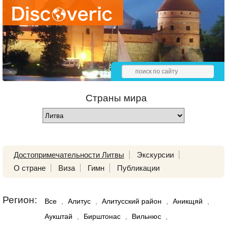
Страны мира
Достопримечательности Литвы
Экскурсии
О стране
Виза
Гимн
Публикации
Регион:
Все
,
Алитус
,
Алитусский район
,
Аникщяй
,
Аукштай
,
Бирштонас
,
Вильнюс
,