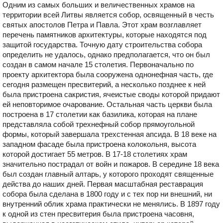
Одним из самых больших и величественных храмов на
территории всей Литвы является собор, освященный в честь
святых апостолов Петра и Павла. Этот храм возглавляет
перечень памятников архитектуры, которые находятся под
защитой государства. Точную дату строительства собора
определить не удалось, однако предполагается, что он был
создан в самом начале 15 столетия. Первоначально по
проекту архитектора была сооружена однонефная часть, где
сегодня размещен пресвитерий, а несколько позднее к ней
была пристроена сакристия, ячеистые своды которой придают
ей неповторимое очарование. Остальная часть церкви была
построена в 17 столетии как базилика, которая на плане
представляла собой трехнефный собор прямоугольной
формы, который завершала трехстенная апсида. В 18 веке на
западном фасаде была пристроена колокольня, высота
которой достигает 55 метров. В 17-18 столетиях храм
значительно пострадал от войн и пожаров. В середине 18 века
был создан главный алтарь, у которого проходят священные
действа до наших дней. Первая масштабная реставрация
собора была сделана в 1800 году и с тех пор ни внешний, ни
внутренний облик храма практически не менялись. В 1897 году
к одной из стен пресвитерия была пристроена часовня,