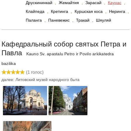
Друскининкай
,
Жемайтия
,
Зарасай
,
Каунас
,
Клайпеда
,
Кретинга
,
Куршская коса
,
Неринга
,
Паланга
,
Паневежис
,
Тракай
,
Шяуляй
Кафедральный собор святых Петра и
Павла
Kauno Sv. apastalu Petro ir Povilo arkikatedra
bazilika
(
1
голос)
далее: Литовский музей народного быта