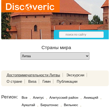
Страны мира
Достопримечательности Литвы
Экскурсии
О стране
Виза
Гимн
Публикации
Регион:
Все
,
Алитус
,
Алитусский район
,
Аникщяй
,
Аукштай
,
Бирштонас
,
Вильнюс
,