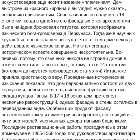
искусствоведов еще носит название «пламенная». Дом
выстроен из красного кирпича и выглядит, нужно сказать,
несколько приземистым. Свое название он получил в 19
столетии, когда в одной из его фасадных стен археологами
была найдена бронзовая статуэтка, которая изображала
языческого бога-громовержца Перкунаса. Тогда же в научных
кругах был провозглашен постулат, что в этом доме некогда
действовало языческое капище. Но эта легенда в
историческом аспекте совершенно несостоятельна. Во-
первых, потому что язычники никогда не строили домов в
готическом стиле, а во-вторых, потому, что в 14 столетии
(которым датируется производство статуэтки) Литва уже
приняла христианскую веру. Проведенные исторические
изыскания показали, что дом первоначально состоял из двух
корпусов и, вероятнее всего, выполнял функцию конторы-
склада купцов Ганзы. В 17 и 18 веках дом претерпел
несколько реконструкций, однако фасадные стены остались в
первозданном виде. Особый шик придают фасаду
остекленный эркер и симметричный фронтон, состоящий из
пяти вертикалей, увенчанных декоративными башенками.
Последние реставрационные работы проводились в этом
доме-музее в 1965-1968 годах под руководством архитектора
Д.Заряцкене. В настоящее время хозяином здания выступает