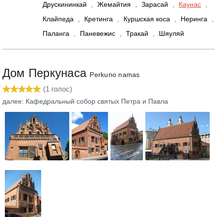
Друскининкай
,
Жемайтия
,
Зарасай
,
Каунас
,
Клайпеда
,
Кретинга
,
Куршская коса
,
Неринга
,
Паланга
,
Паневежис
,
Тракай
,
Шяуляй
Дом Перкунаса
Perkuno namas
(
1
голос)
далее: Кафедральный собор святых Петра и Павла