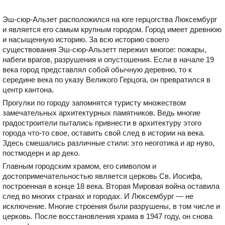
Эш-сюр-Альзет расположился на юге герцогства Люксембург
и является его самым крупным городом. Город имеет древнюю
и насыщенную историю. За всю историю своего
существования Эш-сюр-Альзетт пережил многое: пожары,
набеги врагов, разрушения и опустошения. Если в начале 19
века город представлял собой обычную деревню, то к
середине века по указу Великого Герцога, он превратился в
центр кантона.
Прогулки по городу запомнятся туристу множеством
замечательных архитектурных памятников. Ведь многие
градостроители пытались привнести в архитектуру этого
города что-то свое, оставить свой след в истории на века.
Здесь смешались различные стили: это неоготика и ар нуво,
постмодерн и ар деко.
Главным городским храмом, его символом и
достопримечательностью является церковь Св. Иосифа,
построенная в конце 18 века. Вторая Мировая война оставила
след во многих странах и городах. И Люксембург — не
исключение. Многие строения были разрушены, в том числе и
церковь. После восстановления храма в 1947 году, он снова