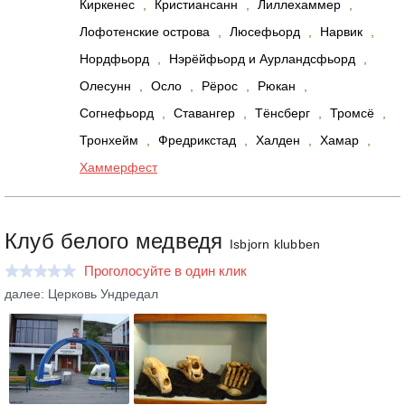
Киркенес
,
Кристиансанн
,
Лиллехаммер
,
Лофотенские острова
,
Люсефьорд
,
Нарвик
,
Нордфьорд
,
Нэрёйфьорд и Аурландсфьорд
,
Олесунн
,
Осло
,
Рёрос
,
Рюкан
,
Согнефьорд
,
Ставангер
,
Тёнсберг
,
Тромсё
,
Тронхейм
,
Фредрикстад
,
Халден
,
Хамар
,
Хаммерфест
Клуб белого медведя
Isbjorn klubben
Проголосуйте в один клик
далее: Церковь Ундредал