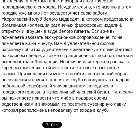
поколения, а местные власти избрали его в качестве
геральдического символа. Неудивительно, что именно в этом
городке уже много лет осуществляет свою работу
«Королевский клуб белого медведя», в котором представлена
богатейшая коллекция различных фарфоровых изделий,
открыток и игрушек в виде белого гиганта. Если же вы
пожелаете заказать экскурсионное сопровождение, то не
пожалеете ни на минуту. Вам в увлекательной форме
расскажут об этих удивительных животных, которые обитают
на крайнем севере, а также о традиционных способах охоты и
рыболовства в Лапландии. Необычайно интересен рассказ о
коренных жителях этой местности, которые называются
саамы. При желании вы можете пройти специальный обряд
посвящения и принять членство клуба и получить в подарок
небольшой серебряный значок, диплом за подписью
городского головы, а также личный членский билет. Ну, а если
вы пожелаете привезти что-либо в подарок своим
родственникам и знакомым, то посетите сувенирную лавку,
которая расположена неподалеку от входа в клуб.