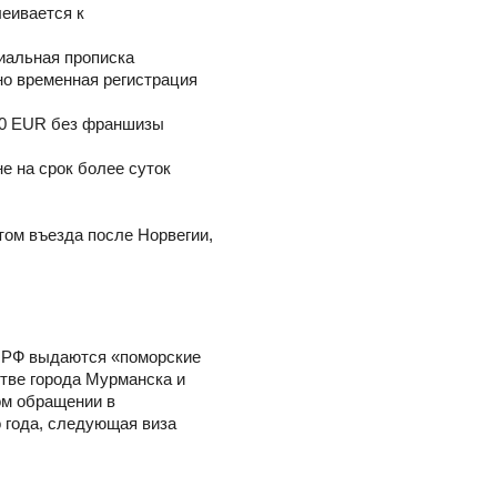
леивается к
иальная прописка
но временная регистрация
000 EUR без франшизы
е на срок более суток
стом въезда после Норвегии,
м РФ выдаются «поморские
стве города Мурманска и
ом обращении в
 года, следующая виза