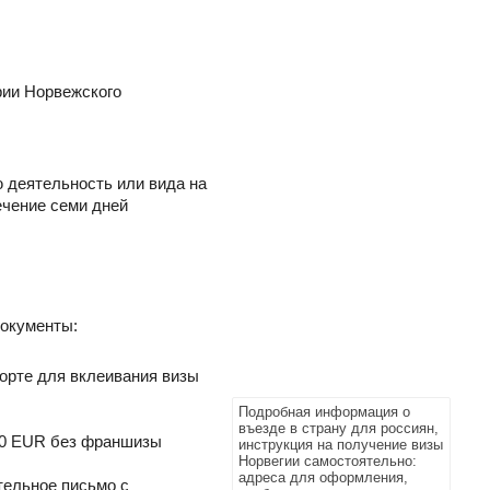
рии Норвежского
ю деятельность или вида на
ечение семи дней
документы:
порте для вклеивания визы
Подробная информация о
въезде в страну для россиян,
000 EUR без франшизы
инструкция на получение визы
Норвегии самостоятельно:
адреса для оформления,
ельное письмо с