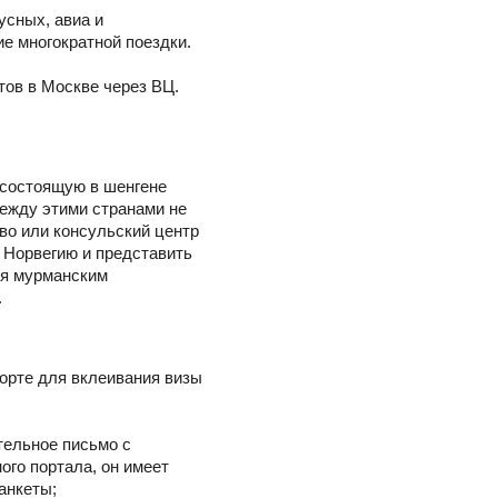
усных, авиа и
е многократной поездки.
тов в Москве через ВЦ.
е состоящую в шенгене
ежду этими странами не
во или консульский центр
 Норвегию и представить
ся мурманским
.
порте для вклеивания визы
ельное письмо с
ого портала, он имеет
анкеты;