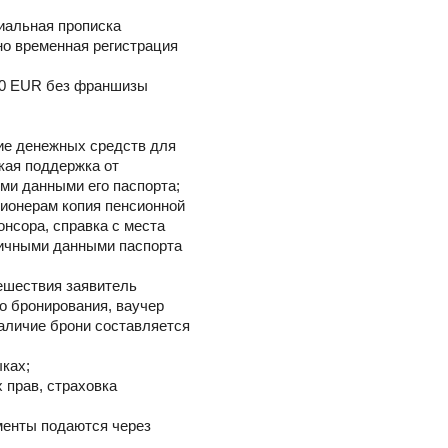
иальная прописка
но временная регистрация
000 EUR без франшизы
чие денежных средств для
ская поддержка от
ыми данными его паспорта;
сионерам копия пенсионной
онсора, справка с места
 личными данными паспорта
тешествия заявитель
о бронирования, ваучер
аличие брони составляется
ках;
 прав, страховка
менты подаются через