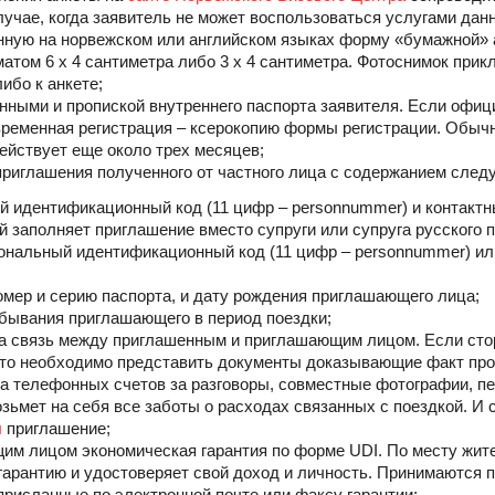
учае, когда заявитель не может воспользоваться услугами данн
нную на норвежском или английском языках форму «бумажной» 
атом 6 х 4 сантиметра либо 3 х 4 сантиметра. Фотоснимок прик
ибо к анкете;
анными и пропиской внутреннего паспорта заявителя. Если офиц
 временная регистрация – ксерокопию формы регистрации. Обыч
ействует еще около трех месяцев;
 приглашения полученного от частного лица с содержанием сле
ый идентификационный код (11 цифр – personnummer) и контак
 заполняет приглашение вместо супруги или супруга русского 
рсональный идентификационный код (11 цифр – personnummer) и
номер и серию паспорта, и дату рождения приглашающего лица;
ебывания приглашающего в период поездки;
ва связь между приглашенным и приглашающим лицом. Если сто
 то необходимо представить документы доказывающие факт пр
а телефонных счетов за разговоры, совместные фотографии, пер
зьмет на себя все заботы о расходах связанных с поездкой. И 
ы
приглашение;
м лицом экономическая гарантия по форме UDI. По месту жит
гарантию и удостоверяет свой доход и личность. Принимаются п
присланные по электронной почте или факсу гарантии;