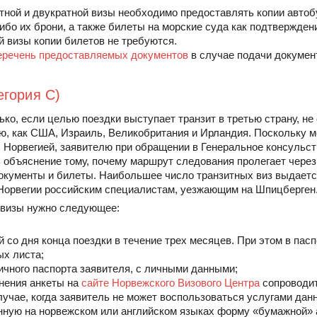
тной и двукратной визы необходимо предоставлять копии автоб
бо их брони, а также билеты на морские суда как подтверждени
 визы копии билетов не требуются.
еречень предоставляемых документов
в случае подачи докумен
егория С)
ко, если целью поездки выступает транзит в третью страну, н
ю, как США, Израиль, Великобритания и Ирландия. Поскольку м
 Норвегией, заявителю при обращении в Генеральное консульст
 объяснение тому, почему маршрут следования пролегает через
кументы и билеты. Наибольшее число транзитных виз выдает
Норвегии российским специалистам, уезжающим на Шпицберген
 визы нужно следующее:
й со дня конца поездки в течение трех месяцев. При этом в пас
ых листа;
ничного паспорта заявителя, с личными данными;
лнения анкеты на
сайте Норвежского Визового Центра
сопроводит
учае, когда заявитель не может воспользоваться услугами данн
нную на норвежском или английском языках форму «бумажной» 