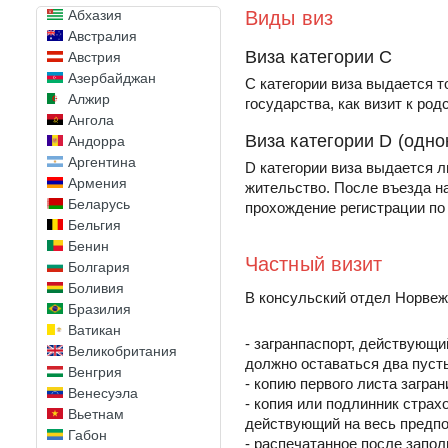
Абхазия
Виды виз
Австралия
Виза категории С
Австрия
Азербайджан
С категории виза выдается т
Алжир
государства, как визит к род
Ангола
Виза категории D (одно
Андорра
Аргентина
D категории виза выдается л
Армения
жительство. После въезда на
Беларусь
прохождение регистрации по
Бельгия
Бенин
Частный визит
Болгария
Боливия
В консульский отдел Норве
Бразилия
Ватикан
- загранпаспорт, действующи
Великобритания
должно оставаться два пуст
Венгрия
- копию первого листа загра
Венесуэла
- копия или подлинник стра
Вьетнам
действующий на весь предпо
Габон
- распечатанное после запо