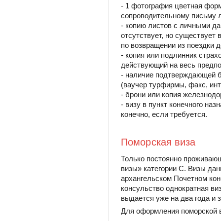
- 1 фотография цветная форм
сопроводительному письму л
- копию листов с личными д
отсутствует, но существует
по возвращении из поездки д
- копия или подлинник стра
действующий на весь предпо
- наличие подтверждающей бр
(ваучер турфирмы, факс, инт
- брони или копия железнод
- визу в пункт конечного на
конечно, если требуется.
Поморская виза
Только постоянно проживающ
визы» категории С. Визы да
архангельском Почетном кон
консульство однократная ви
выдается уже на два года и з
Для оформления поморской 