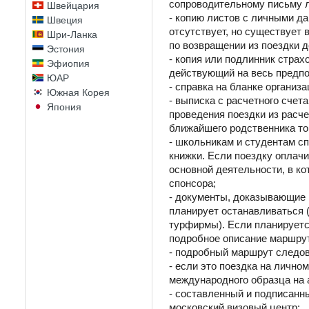
сопроводительному письму л
Швейцария
- копию листов с личными д
Швеция
отсутствует, но существует
Шри-Ланка
по возвращении из поездки д
Эстония
- копия или подлинник стра
Эфиопия
действующий на весь предпо
ЮАР
- справка на бланке организ
Южная Корея
- выписка с расчетного сче
Япония
проведения поездки из расче
ближайшего родственника то,
- школьникам и студентам сп
книжки. Если поездку оплачи
основной деятельности, в ко
спонсора;
- документы, доказывающие н
планирует останавливаться 
турфирмы). Если планируетс
подробное описание маршрут
- подробный маршрут следов
- если это поездка на лично
международного образца на 
- составленный и подписанн
московский визовый центр;