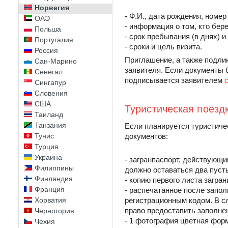
Норвегия
- Ф.И., дата рождения, номе
ОАЭ
- информация о том, кто бер
Польша
- срок пребывания (в днях) 
Португалия
- сроки и цель визита.
Россия
Приглашение, а также подли
Сан-Марино
заявителя. Если документы 
Сенегал
подписывается заявителем
Сингапур
Словения
США
Туристическая поезд
Таиланд
Танзания
Если планируется туристиче
Тунис
документов:
Турция
Украина
- загранпаспорт, действующи
Филиппины
должно оставаться два пуст
Финляндия
- копию первого листа загра
Франция
- распечатанное после запо
Хорватия
регистрационным кодом. В сл
право предоставить заполне
Черногория
- 1 фотография цветная форм
Чехия