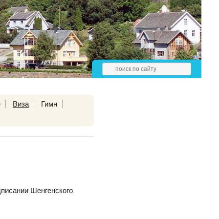
е
Виза
Гимн
дписании Шенгенского