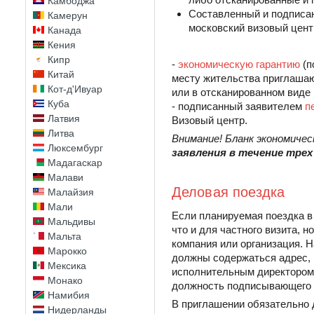
Камбоджа
Составленный и подписа
Камерун
московский визовый цент
Канада
Кения
Кипр
-
экономическую гарантию
(п
Китай
месту жительства приглашаю
Кот-д'Ивуар
или в отсканированном виде 
Куба
- подписанный заявителем
п
Латвия
Визовый центр.
Литва
Внимание! Бланк экономиче
Люксембург
заявления в течение трех
Мадагаскар
Малави
Деловая поездка
Малайзия
Мали
Если планируемая поездка в 
Мальдивы
что и для частного визита, 
Мальта
компания или организация. 
Марокко
должны содержаться адрес, 
Мексика
исполнительным директором 
Монако
должность подписывающего 
Намибия
В приглашении обязательно
Нидерланды