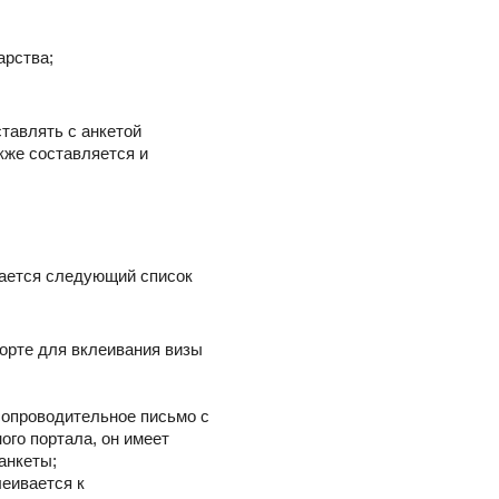
арства;
тавлять с анкетой
кже составляется и
дается следующий список
порте для вклеивания визы
сопроводительное письмо с
ого портала, он имеет
анкеты;
леивается к