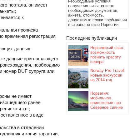
необходимые условия
ого портала, он имеет
получения визы, список
необходимых документов,
анкеты;
анкета, стоимость,
леивается к
допустимые сроки пребывания
в стране по визе Норвегии.
иальная прописка
но временная регистрация
Последние публикации
Норвежский язык:
дующих данных:
возможность
познать красоту
тные данные приглашающего
севера
происхождения, необходимо
Norway Pro Travel:
ли номер DUF супруга или
новые экскурсии
на 2014 год
Норвегия:
роны не имеют
мобильное
оизошедшего ранее
приложение про
Северное сияние
еписка и т.п.;
составленное в виде
ельства в отделении
одлинник и копия гарантии,