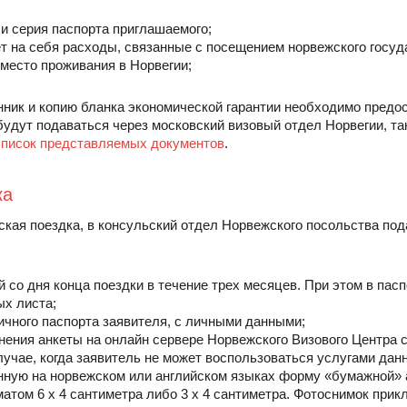
р и серия паспорта приглашаемого;
ет на себя расходы, связанные с посещением норвежского госуд
и место проживания в Норвегии;
нник и копию бланка экономической гарантии необходимо предос
будут подаваться через московский визовый отдел Норвегии, та
список представляемых документов
.
ка
ская поездка, в консульский отдел Норвежского посольства по
й со дня конца поездки в течение трех месяцев. При этом в пас
ых листа;
ничного паспорта заявителя, с личными данными;
лнения анкеты на онлайн сервере Норвежского Визового Центра 
учае, когда заявитель не может воспользоваться услугами данн
нную на норвежском или английском языках форму «бумажной» 
атом 6 х 4 сантиметра либо 3 х 4 сантиметра. Фотоснимок прик