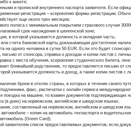
ибо к анкете;
анными и пропиской внутреннего паспорта заявителя. Если офиц
 временная регистрация – ксерокопию формы регистрации. Обыч
ействует еще около трех месяцев;
хового полиса с минимальным покрытием страхового случая 30
лагаемый срок нахождения в шенгенской зоне;
ации, в которой указывается должность и окладная часть;
та или счета банковской карты доказывающая достаточное нали
та на одного человека в сутки 50 EUR. Если это будет спонсор
 письмо от спонсора, справка о доходах и копии листов с личн
равка с места обучения, ксерокопия студенческого билета, пен
вает ближайший родственник, то предоставляется письмо от сп
торой указывается должность и доход, а также копии листов с
аличие брони в отелях страны, в которых в течение своего пу
(подлинники, факс, распечатки с онлайн сервиса международног
я поездка на машине, то взамен документов подтверждающих н
а (в днях) на норвежском, английском и шведском языках;
ания, составленный на норвежском, английском и шведском язы
м автомобиле – копия на автомобиль техпаспорта и водительских
автомобиль (Green Card);
ый заявителем список предоставляемых документов, если доку