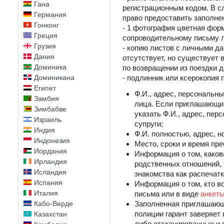
Гана
регистрационным кодом. В сл
Германия
право предоставить заполне
Гонконг
- 1 фотография цветная форм
Греция
сопроводительному письму л
Грузия
- копию листов с личными д
Дания
отсутствует, но существует
Доминика
по возвращении из поездки д
Доминикана
- подлинник или ксерокопия
Египет
Ф.И., адрес, персональн
Замбия
лица. Если приглашающий
Зимбабве
указать Ф.И., адрес, пе
Израиль
супруги;
Индия
Ф.И. полностью, адрес, 
Индонезия
Место, сроки и время пр
Иордания
Информация о том, како
Ирландия
родственных отношений,
Исландия
знакомства как распечатк
Испания
Информация о том, кто во
Италия
письма или в виде
анкет
Кабо-Верде
Заполненная приглашающи
полиции гарант заверяет 
Казахстан
либо отсканированные и 