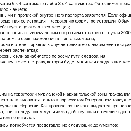
атом 6 х 4 сантиметра либо 3 х 4 сантиметра. Фотоснимок прик
ибо к анкете;
анными и пропиской внутреннего паспорта заявителя. Если офиц
 временная регистрация – ксерокопию формы регистрации. Обыч
ействует еще около трех месяцев;
хового полиса с минимальным покрытием страхового случая 30
лагаемый срок нахождения в шенгенской зоне;
они в отеле Норвегии в случае транзитного нахождения в стран
ернет распечатка);
орожных или авиабилетов по всему пути следования;
значения, то есть страну, которая будет являться следующим ме
им на территории мурманской и архангельской зоны граждана
нного типа выдаются только в норвежском Генеральном консуль
сульстве Норвегии. Как правило, заявителю выдается при перв
за, при последующем мультивиза действующая в течение одного
атем до пяти лет.
визы потребуется представление следующих документов: