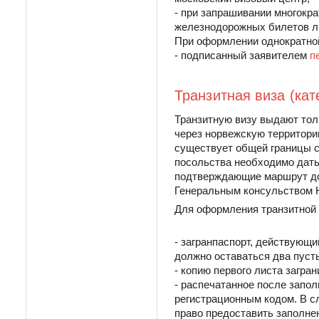
- при запрашивании многокра
железнодорожных билетов ли
При оформлении однократной
- подписанный заявителем
п
Транзитная виза (кат
Транзитную визу выдают толь
через норвежскую территори
существует общей границы с
посольства необходимо дать
подтверждающие маршрут до
Генеральным консульством 
Для оформления транзитной
- загранпаспорт, действующи
должно оставаться два пуст
- копию первого листа загра
- распечатанное после запо
регистрационным кодом. В сл
право предоставить заполне