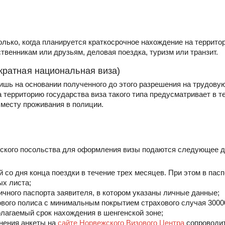
олько, когда планируется краткосрочное нахождение на террито
ственникам или друзьям, деловая поездка, туризм или транзит.
кратная национальная виза)
ишь на основании полученного до этого разрешения на трудову
 территорию государства виза такого типа предусматривает в т
 месту проживания в полиции.
жского посольства для оформления визы подаются следующее 
й со дня конца поездки в течение трех месяцев. При этом в пас
ых листа;
ничного паспорта заявителя, в котором указаны личные данные;
хового полиса с минимальным покрытием страхового случая 30
лагаемый срок нахождения в шенгенской зоне;
лнения анкеты на
сайте Норвежского Визового Центра
сопроводит