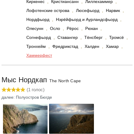
Киркенес
,
Кристиансанн
,
Лиллехаммер
,
Лофотенские острова
,
Люсефьорд
,
Нарвик
,
Нордфьорд
,
Нэрёйфьорд и Аурландсфьорд
,
Олесунн
,
Осло
,
Рёрос
,
Рюкан
,
Согнефьорд
,
Ставангер
,
Тёнсберг
,
Тромсё
,
Тронхейм
,
Фредрикстад
,
Халден
,
Хамар
,
Хаммерфест
Мыс Нордкап
The North Cape
(
1
голос)
далее: Полуостров Бюгде