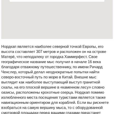
Нордкап является наиболее северной точкой Европы, его
высота составляет 307 метров и расположен он на острове
Матерё, что неподалеку от городка Хаммерфест. Свое
географическое название мыс получил в начале 16 века
благодаря отважному путешественнику, по имени Ричард
Ченслер, который делал неоднократные попытки найти
северо-восточный путь по морю в Китай. Внешне мыс
выглядит как наиболее выступающий выступ гранитной
скалы, на его плоской вершине в «каменном лесу» словно
оазисы, расположены крохотные озерца. Нордкап помимо
излюбленного места посещения туристами является также
навигационным ориентиром для кораблей. Если вы рискнете
взобраться на самую вершину мыса, то с оборудованной
смотровой площадки перед вашими глазами предстанет