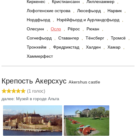
Киркенес
,
Кристиансанн
,
Лиллехаммер
,
Лофотенские острова
,
Люсефьорд
,
Нарвик
,
Нордфьорд
,
Нэрёйфьорд и Аурландсфьорд
,
Олесунн
,
Осло
,
Рёрос
,
Рюкан
,
Согнефьорд
,
Ставангер
,
Тёнсберг
,
Тромсё
,
Тронхейм
,
Фредрикстад
,
Халден
,
Хамар
,
Хаммерфест
Крепость Акерсхус
Akershus castle
(
1
голос)
далее: Музей в городе Альта