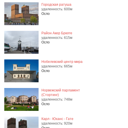
Городская ратуша
удаленность: 600м
Осло
Район Акер Брюгге
удаленность: 615м
Осло
Нобелевский центр мира
удаленность: 665м
Осло
Норвежский парламент
(Стортинг)
удаленность: 748м
Осло
Карл - Юханс - Гате
удаленность: 920м