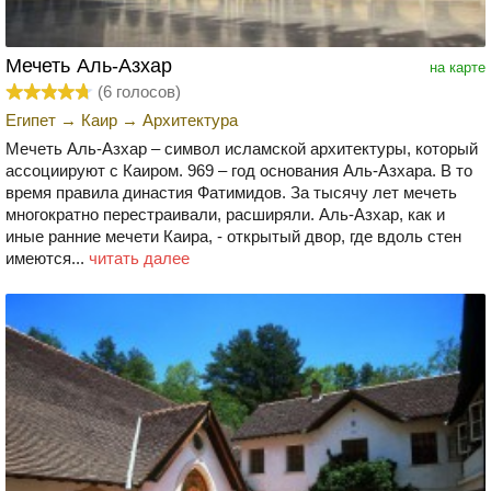
Мечеть Аль-Азхар
на карте
(
6
голосов)
Египет
→
Каир
→
Архитектура
Мечеть Аль-Азхар – символ исламской архитектуры, который
ассоциируют с Каиром. 969 – год основания Аль-Азхара. В то
время правила династия Фатимидов. За тысячу лет мечеть
многократно перестраивали, расширяли. Аль-Азхар, как и
иные ранние мечети Каира, - открытый двор, где вдоль стен
имеются...
читать далее