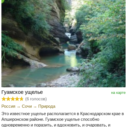
Гуамское ущелье
на карте
(
6
голосов)
Россия
→
Сочи
→
Природа
Это известное ущелье располагается в Краснодарском крае в
Апшеронском районе. Гуамское ущелье способно
одновременно и поразить, и вдохновить, и очаровать, и