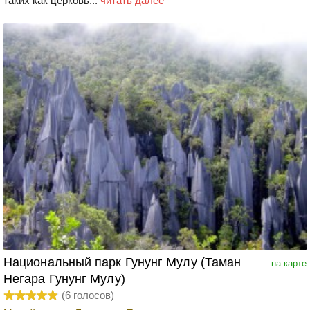
таких как церковь...
читать далее
Национальный парк Гунунг Мулу (Таман
на карте
Негара Гунунг Мулу)
(
6
голосов)