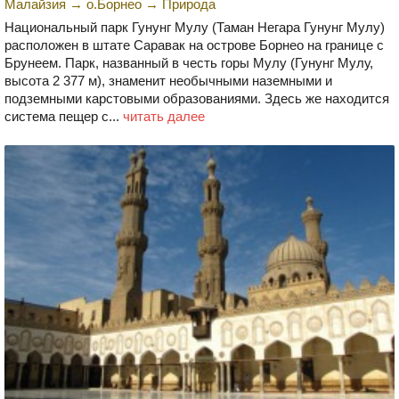
Малайзия
→
о.Борнео
→
Природа
Национальный парк Гунунг Мулу (Таман Негара Гунунг Мулу)
расположен в штате Саравак на острове Борнео на границе с
Брунеем. Парк, названный в честь горы Мулу (Гунунг Мулу,
высота 2 377 м), знаменит необычными наземными и
подземными карстовыми образованиями. Здесь же находится
система пещер с...
читать далее