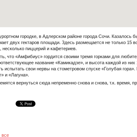
урортном городке, в Адлерском районе города Сочи. Казалось бы
мает двух гектаров площади. Здесь размещается не только 15 в
, несколько пиццерий и кафетериев.
ть, что «Амфибиус» гордится своими тремя горками для любит
соответствующее название «Камикадзе», и высота каждой из них
ть испытать свои нервы на стометровом спуске «Голубая гора»
т» и «Лагуна».
емятся вернуться сюда непременно снова и снова, т.к. время, п
 все