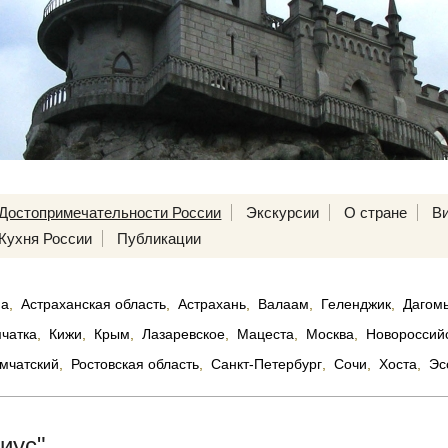
Достопримечательности России
Экскурсии
О стране
В
Кухня России
Публикации
па
,
Астраханская область
,
Астрахань
,
Валаам
,
Геленджик
,
Дагом
чатка
,
Кижи
,
Крым
,
Лазаревское
,
Мацеста
,
Москва
,
Новороссий
мчатский
,
Ростовская область
,
Санкт-Петербург
,
Сочи
,
Хоста
,
Эс
иус"