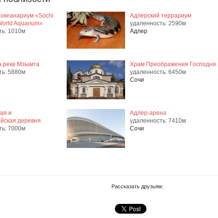
 океанариум «Sochi
Адлерский террариум
World Aquarium»
удаленность: 2590м
ть: 1010м
Адлер
а реке Мзымта
Храм Преображения Господня
ть: 5880м
удаленность: 6450м
Сочи
ая и
Адлер-арена
йская деревня
удаленность: 7410м
ть: 7000м
Сочи
Рассказать друзьям: