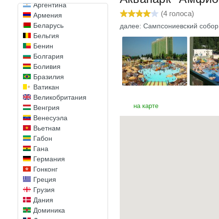
Аргентина
(
4
голоса)
Армения
Беларусь
далее: Сампсониевский собор
Бельгия
Бенин
Болгария
Боливия
Бразилия
Ватикан
Великобритания
на карте
Венгрия
Венесуэла
Вьетнам
Габон
Гана
Германия
Гонконг
Греция
Грузия
Дания
Доминика