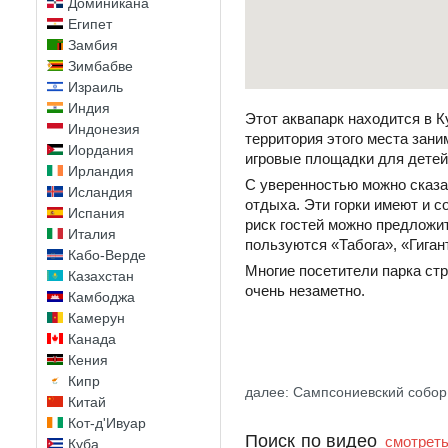
Доминикана
Египет
Замбия
Зимбабве
Израиль
Индия
Этот аквапарк находится в К
Индонезия
территория этого места зани
Иордания
игровые площадки для детей
Ирландия
С уверенностью можно сказа
Исландия
отдыха. Эти горки имеют и 
Испания
риск гостей можно предложи
Италия
пользуются «Табога», «Гиган
Кабо-Верде
Многие посетители парка стр
Казахстан
очень незаметно.
Камбоджа
Камерун
Канада
Кения
Кипр
далее: Сампсониевский собор
Китай
Кот-д'Ивуар
Поиск по видео
смотреть
Куба