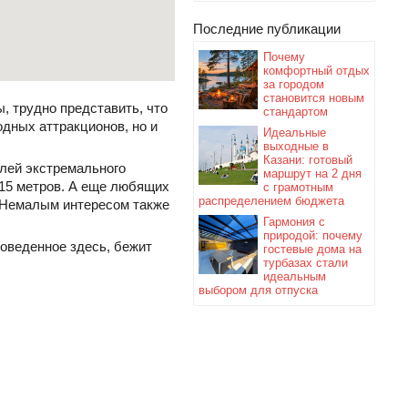
Последние публикации
Почему
комфортный отдых
за городом
становится новым
, трудно представить, что
стандартом
одных аттракционов, но и
Идеальные
выходные в
Казани: готовый
елей экстремального
маршрут на 2 дня
 15 метров. А еще любящих
с грамотным
распределением бюджета
. Немалым интересом также
Гармония с
природой: почему
роведенное здесь, бежит
гостевые дома на
турбазах стали
идеальным
выбором для отпуска