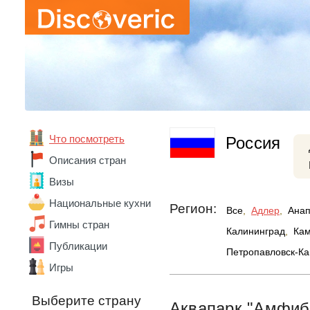
Что посмотреть
Россия
Описания стран
Визы
Национальные кухни
Регион:
Все
,
Адлер
,
Ана
Абхазия
Гимны стран
Австралия
Калининград
,
Кам
Австрия
Публикации
Петропавловск-Ка
Азербайджан
Игры
Алжир
Ангола
Выберите страну
Андорра
Аквапарк "Амфиб