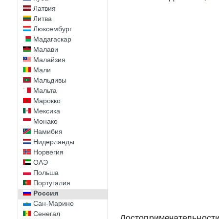
Латвия
Литва
Люксембург
Мадагаскар
Малави
Малайзия
Мали
Мальдивы
Мальта
Марокко
Мексика
Монако
Намибия
Нидерланды
Норвегия
ОАЭ
Польша
Португалия
Россия
Сан-Марино
Сенегал
Достопримечательности