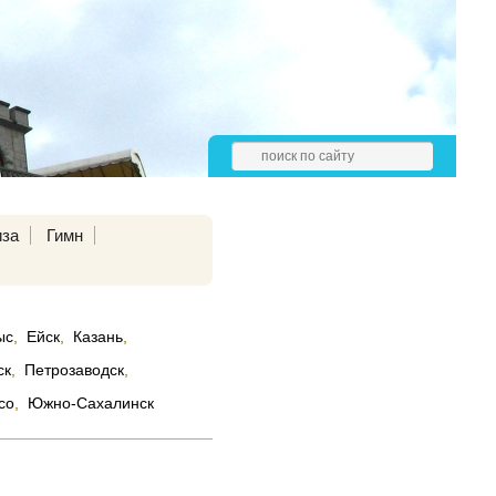
иза
Гимн
ыс
,
Ейск
,
Казань
,
ск
,
Петрозаводск
,
со
,
Южно-Сахалинск