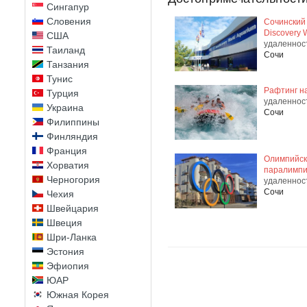
Сингапур
Словения
Сочинский
Discovery 
США
удаленнос
Таиланд
Сочи
Танзания
Тунис
Рафтинг н
Турция
удаленнос
Украина
Сочи
Филиппины
Финляндия
Франция
Олимпийск
Хорватия
паралимпи
Черногория
удаленнос
Сочи
Чехия
Швейцария
Швеция
Шри-Ланка
Эстония
Эфиопия
ЮАР
Южная Корея