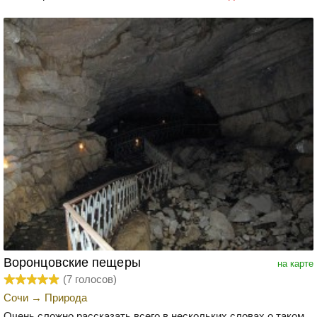
Воронцовские пещеры
на карте
(
7
голосов)
Сочи
→
Природа
Очень сложно рассказать всего в нескольких словах о таком