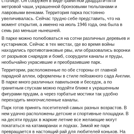
столице. Он сооружен в виде гранитной двадцати-пяти
метровой чаши, украшенной бронзовыми тюльпанами и
лавровыми венками. Территория парка постоянно
увеличивалась. Сейчас трудно себе представить, что на
момент открытия, а именно на июль 1946 года, она была в
семь раз меньше нынешней.
В парке можно полюбоваться на сотни различных деревьев и
кустарников. Сейчас в тех местах, где во время войны
находились противотанковые рвы, или образовались воронки
от разрывов снарядов и бомб, соорудили каналы и пруды,
необычайно украсившие и преобразившие парк.
Территории, расположенные по обе стороны от главной
парадной аллеи, оформлены в стиле пейзажного сада Англии.
В парке много различных павильонов и беседок, а по
гранитным спускам можно подойти ближе к украшенным
фигурами прудам, а через горбатые мостики так удобно
переходить многочисленные каналы.
Парк готов принять посетителей самых разных возрастов. В
нем удачно расположены детские и спортивные площадки. В
на десяти прудах в жаркие летние все желающие могут
покататься на катамаранах и лодках. Зимой же парк
превращается в настоящий рай для любителей коньков. На