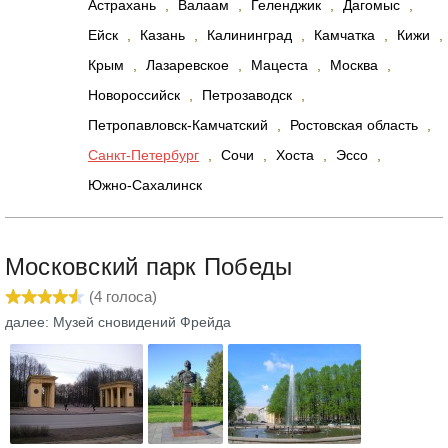
Астрахань
,
Валаам
,
Геленджик
,
Дагомыс
,
Ейск
,
Казань
,
Калининград
,
Камчатка
,
Кижи
,
Крым
,
Лазаревское
,
Мацеста
,
Москва
,
Новороссийск
,
Петрозаводск
,
Петропавловск-Камчатский
,
Ростовская область
,
Санкт-Петербург
,
Сочи
,
Хоста
,
Эссо
,
Южно-Сахалинск
Московский парк Победы
(
4
голоса)
далее: Музей сновидений Фрейда