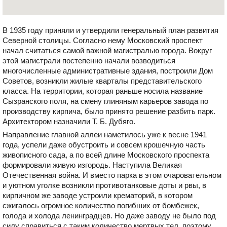
В 1935 году приняли и утвердили генеральный план развития
Северной столицы. Согласно нему Московский проспект
начал считаться самой важной магистралью города. Вокруг
этой магистрали постепенно начали возводиться
многочисленные административные здания, построили Дом
Советов, возникли жилые кварталы представительского
класса. На территории, которая раньше носила название
Сызранского поля, на смену глиняным карьеров завода по
производству кирпича, было принято решение разбить парк.
Архитектором назначили Т. Б. Дубяго.
Направление главной аллеи наметилось уже к весне 1941
года, успели даже обустроить и совсем крошечную часть
живописного сада, а по всей длине Московского проспекта
формировали живую изгородь. Наступила Великая
Отечественная война. И вместо парка в этом очаровательном
и уютном уголке возникли противотанковые доты и рвы, в
кирпичном же заводе устроили крематорий, в котором
сжигалось огромное количество погибших от бомбежек,
голода и холода ленинградцев. Но даже заводу не было под
силу справиться с таким количество мертвых тел, поэтому