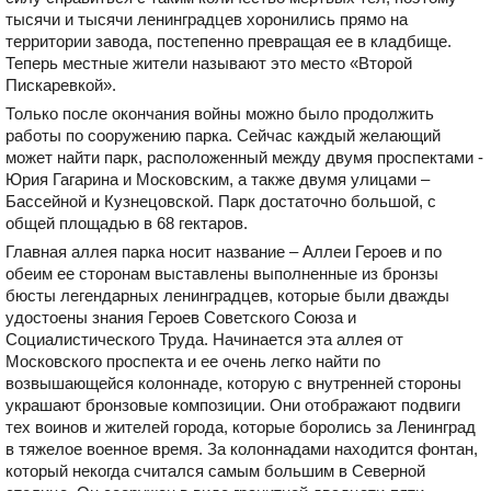
тысячи и тысячи ленинградцев хоронились прямо на
территории завода, постепенно превращая ее в кладбище.
Теперь местные жители называют это место «Второй
Пискаревкой».
Только после окончания войны можно было продолжить
работы по сооружению парка. Сейчас каждый желающий
может найти парк, расположенный между двумя проспектами -
Юрия Гагарина и Московским, а также двумя улицами –
Бассейной и Кузнецовской. Парк достаточно большой, с
общей площадью в 68 гектаров.
Главная аллея парка носит название – Аллеи Героев и по
обеим ее сторонам выставлены выполненные из бронзы
бюсты легендарных ленинградцев, которые были дважды
удостоены знания Героев Советского Союза и
Социалистического Труда. Начинается эта аллея от
Московского проспекта и ее очень легко найти по
возвышающейся колоннаде, которую с внутренней стороны
украшают бронзовые композиции. Они отображают подвиги
тех воинов и жителей города, которые боролись за Ленинград
в тяжелое военное время. За колоннадами находится фонтан,
который некогда считался самым большим в Северной