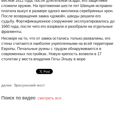
Весной 1612 года, после длительной осады, его защитники
сложили оружие. На протяжении шести лет Швеция исправно
платила выкуп в размере одного миллиона серебрянных крон.
После возвращения замка «домой», шведы решили его
судьбу. Фортификационное сооружение эксплуатировалось до
1660 года, после чего его взорвали и разобрали на отдельные
фрагменты.
Несморя на то, что от замка остались только развалины, его
стены считаются наиболее укрепленными на всей территории
Европы. Печальные руины с трудом обнаруживаются в
современных постройках. Новую крепость возвели в 17
столетии у места впадения Геты-Эльву в море
далее: Эресуннский мост
Поиск по видео
смотреть все