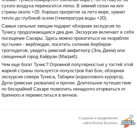
сухого воздуха переносится легко. В зимний сезон на юге
страны около +20. Хорошо прогретое за лето море, хранит
тепло до глубокой осени (температура воды +20).
Самые сильные эмоции подарит обзорная экскурсия по
Тунису продолжающаяся два дня. Экскурсия включает в себя
посещение Сахары. Здесь можно прокатиться на «кораблях
пустыни» - верблюдах, посетить селения берберов-
троглодитов, увидеть римский амфитеатр (Эль Джем) или
священный город Кайруан (Магриб).
Чем еще богат Тунис? Огромной популярностью у гостей этой
жаркой страны пользуется полуостров Кап Бон, обзорная
экскурсия севера Туниса, Табарки (кораллового курорта),
Дугги (римских развалин) и прочее. Длительное путешествие
по бескрайней Сахаре позволить ненадолго оторваться от
бренного и переместиться в вечное.
Создание и продвижение
сайта Rocket Business