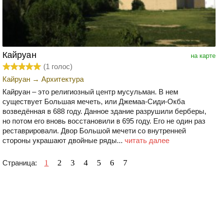
Кайруан
на карте
(
1
голос)
Кайруан
→
Архитектура
Кайруан – это религиозный центр мусульман. В нем
существует Большая мечеть, или Джемаа-Сиди-Окба
возведённая в 688 году. Данное здание разрушили берберы,
но потом его вновь восстановили в 695 году. Его не один раз
реставрировали. Двор Большой мечети со внутренней
стороны украшают двойные ряды...
читать далее
1
2
3
4
5
6
7
Страница: