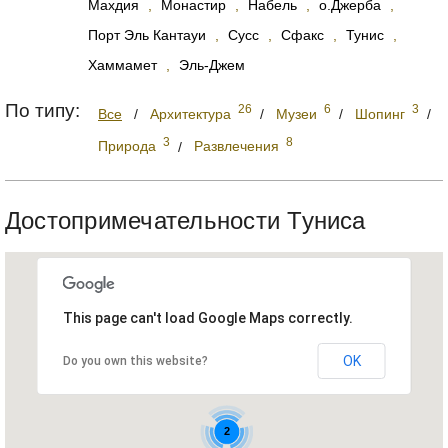
Махдия
,
Монастир
,
Набель
,
о.Джерба
,
Порт Эль Кантауи
,
Сусс
,
Сфакс
,
Тунис
,
Хаммамет
,
Эль-Джем
По типу:
26
6
3
Все
/
Архитектура
/
Музеи
/
Шопинг
/
3
8
Природа
/
Развлечения
Достопримечательности Туниса
This page can't load Google Maps correctly.
OK
Do you own this website?
43
2