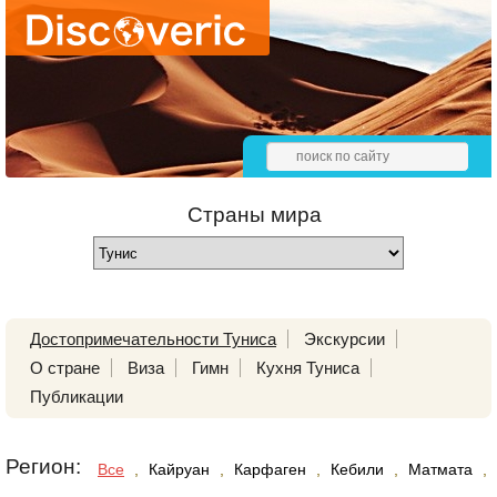
Страны мира
Достопримечательности Туниса
Экскурсии
О стране
Виза
Гимн
Кухня Туниса
Публикации
Регион:
Все
,
Кайруан
,
Карфаген
,
Кебили
,
Матмата
,