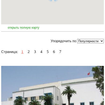
открыть полную карту
Упорядочить по
1
2
3
4
5
6
7
Страница: