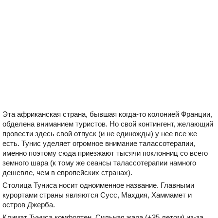
Эта африканская страна, бывшая когда-то колонией Франции,
обделена вниманием туристов. Но свой контингент, желающий
провести здесь свой отпуск (и не единожды) у нее все же
есть. Тунис уделяет огромное внимание талассотерапии,
именно поэтому сюда приезжают тысячи поклонниц со всего
земного шара (к тому же сеансы талассотерапии намного
дешевле, чем в европейских странах).
Столица Туниса носит одноименное название. Главными
курортами страны являются Сусс, Махдия, Хаммамет и
остров Джерба.
Климат Туниса комфортен. Сильная жара (+35 летом) из-за