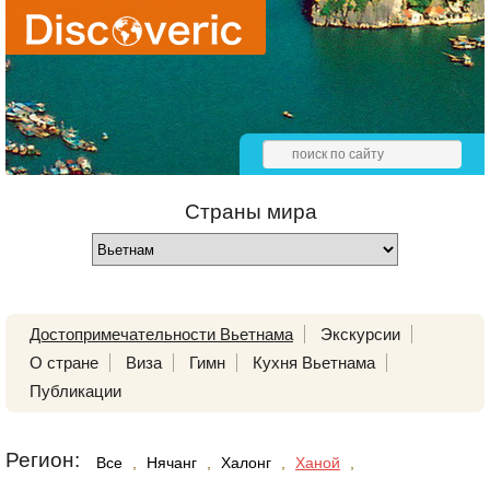
Страны мира
Достопримечательности Вьетнама
Экскурсии
О стране
Виза
Гимн
Кухня Вьетнама
Публикации
Регион:
Все
,
Нячанг
,
Халонг
,
Ханой
,