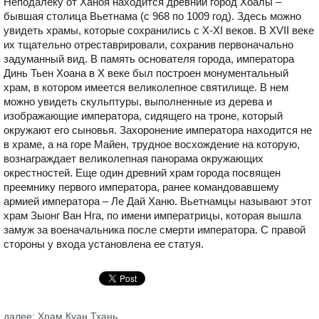
Неподалеку от Ханоя находится древний город Хоалы –
бывшая столица Вьетнама (с 968 по 1009 год). Здесь можно
увидеть храмы, которые сохранились с X-XI веков. В XVII веке
их тщательно отреставрировали, сохранив первоначально
задуманный вид. В память основателя города, императора
Динь Тьен Хоана в X веке был построен монументальный
храм, в котором имеется великолепное святилище. В нем
можно увидеть скульптуры, выполненные из дерева и
изображающие императора, сидящего на троне, который
окружают его сыновья. Захоронение императора находится не
в храме, а на горе Майен, трудное восхождение на которую,
вознаграждает великолепная панорама окружающих
окрестностей. Еще один древний храм города посвящен
преемнику первого императора, ранее командовавшему
армией императора – Ле Дай Ханю. Вьетнамцы называют этот
храм Зыонг Ван Нга, по имени императрицы, которая вышла
замуж за военачальника после смерти императора. С правой
стороны у входа установлена ее статуя.
далее: Храм Куан Тхань