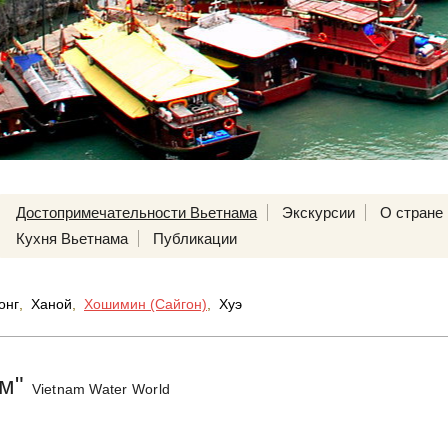
Достопримечательности Вьетнама
Экскурсии
О стране
Кухня Вьетнама
Публикации
онг
,
Ханой
,
Хошимин (Сайгон)
,
Хуэ
ам"
Vietnam Water World