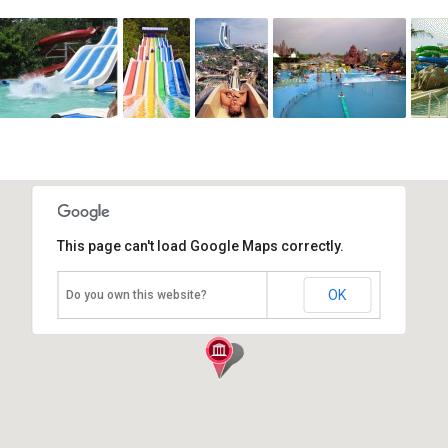
This page can't load Google Maps correctly.
Аквапарк "Вьетнам"
OK
Do you own this website?
Вьетнам, Хошимин (Сайгон)