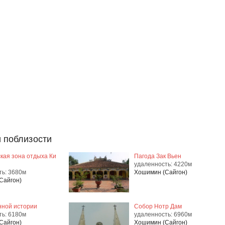
 поблизости
кая зона отдыха Ки
Пагода Зак Вьен
удаленность: 4220м
ть: 3680м
Хошимин (Сайгон)
Сайгон)
нной истории
Собор Нотр Дам
ть: 6180м
удаленность: 6960м
Сайгон)
Хошимин (Сайгон)