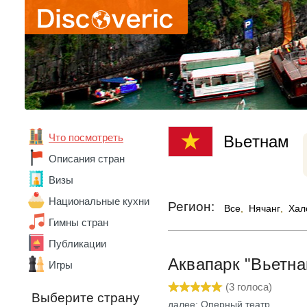
Абхазия
Австралия
Австрия
Что посмотреть
Вьетнам
Азербайджан
Алжир
Описания стран
Ангола
Визы
Андорра
Аргентина
Национальные кухни
Регион:
Все
,
Нячанг
,
Хал
Армения
Гимны стран
Беларусь
Бельгия
Публикации
Бенин
Аквапарк "Вьетн
Игры
Болгария
Боливия
(
3
голоса)
Выберите страну
Бразилия
далее: Оперный театр