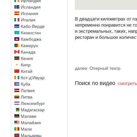
Ирландия
Исландия
Испания
В двадцати километрах от г
Италия
непременно понравится не то
Кабо-Верде
и экстремальных, таких, нап
Казахстан
ресторан и большое количес
Камбоджа
Камерун
Канада
Кения
Кипр
далее: Оперный театр
Китай
Кот-д'Ивуар
Поиск по видео
смотреть
Куба
Латвия
Литва
Люксембург
Мадагаскар
Малави
Малайзия
Мали
Мальдивы