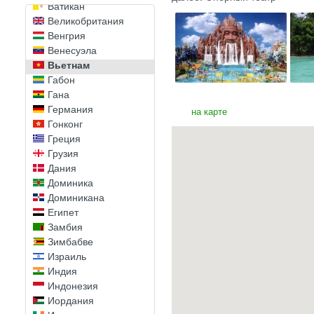
Ватикан
Великобритания
Венгрия
Венесуэла
Вьетнам
Габон
Гана
Германия
на карте
Гонконг
Греция
Грузия
Дания
Доминика
Доминикана
Египет
Замбия
Зимбабве
Израиль
Индия
Индонезия
Иордания