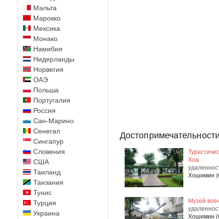
Мальта
Марокко
Мексика
Монако
Намибия
Нидерланды
Норвегия
ОАЭ
Польша
Португалия
Россия
Сан-Марино
Сенегал
Достопримечательности
Сингапур
Словения
Туристичес
Хоа
США
удаленнос
Таиланд
Хошимин (
Танзания
Тунис
Музей вое
Турция
удаленнос
Украина
Хошимин (