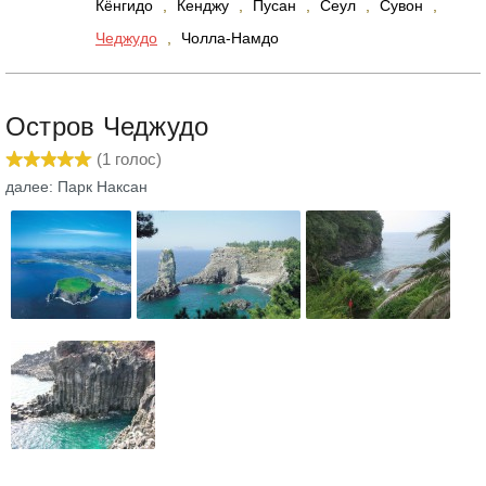
Кёнгидо
,
Кенджу
,
Пусан
,
Сеул
,
Сувон
,
Чеджудо
,
Чолла-Намдо
Остров Чеджудо
(
1
голос)
далее: Парк Наксан