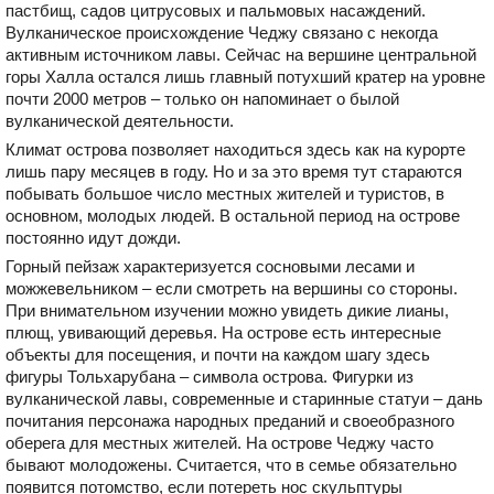
пастбищ, садов цитрусовых и пальмовых насаждений.
Вулканическое происхождение Чеджу связано с некогда
активным источником лавы. Сейчас на вершине центральной
горы Халла остался лишь главный потухший кратер на уровне
почти 2000 метров – только он напоминает о былой
вулканической деятельности.
Климат острова позволяет находиться здесь как на курорте
лишь пару месяцев в году. Но и за это время тут стараются
побывать большое число местных жителей и туристов, в
основном, молодых людей. В остальной период на острове
постоянно идут дожди.
Горный пейзаж характеризуется сосновыми лесами и
можжевельником – если смотреть на вершины со стороны.
При внимательном изучении можно увидеть дикие лианы,
плющ, увивающий деревья. На острове есть интересные
объекты для посещения, и почти на каждом шагу здесь
фигуры Тольхарубана – символа острова. Фигурки из
вулканической лавы, современные и старинные статуи – дань
почитания персонажа народных преданий и своеобразного
оберега для местных жителей. На острове Чеджу часто
бывают молодожены. Считается, что в семье обязательно
появится потомство, если потереть нос скульптуры