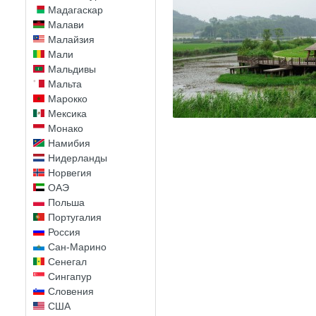
Мадагаскар
Малави
Малайзия
Мали
Мальдивы
Мальта
Марокко
Мексика
Монако
Намибия
Нидерланды
Норвегия
ОАЭ
Польша
Португалия
Россия
Сан-Марино
Сенегал
Сингапур
Словения
США