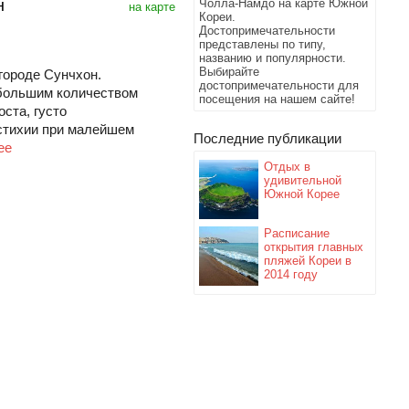
н
Чолла-Намдо на карте Южной
на карте
Кореи.
Достопримечательности
представлены по типу,
названию и популярности.
Выбирайте
городе Сунчхон.
достопримечательности для
большим количеством
посещения на нашем сайте!
ста, густо
стихии при малейшем
Последние публикации
ее
Отдых в
удивительной
Южной Корее
Расписание
открытия главных
пляжей Кореи в
2014 году