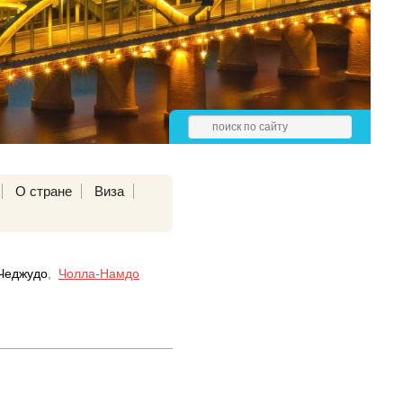
О стране
Виза
Чеджудо
,
Чолла-Намдо