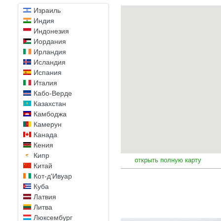
Зимбабве
Израиль
Индия
Индонезия
Иордания
Ирландия
Исландия
Испания
Италия
Кабо-Верде
Казахстан
Камбоджа
Камерун
Канада
Кения
Кипр
открыть полную карту
Китай
Кот-д'Ивуар
Куба
Латвия
Литва
Люксембург