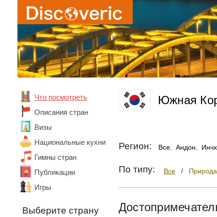
Бельгия
Бенин
Болгария
Боливия
Бразилия
Ватикан
Великобритания
Венгрия
Венесуэла
Вьетнам
Что посмотреть
Южная Ко
Габон
Описания стран
Гана
Германия
Визы
Гонконг
Национальные кухни
Регион:
Греция
Все
,
Андон
,
Инчх
Грузия
Гимны стран
Дания
По типу:
Все
/
Природа
Публикации
Доминика
Доминикана
Игры
Египет
Достопримечател
Замбия
Выберите страну