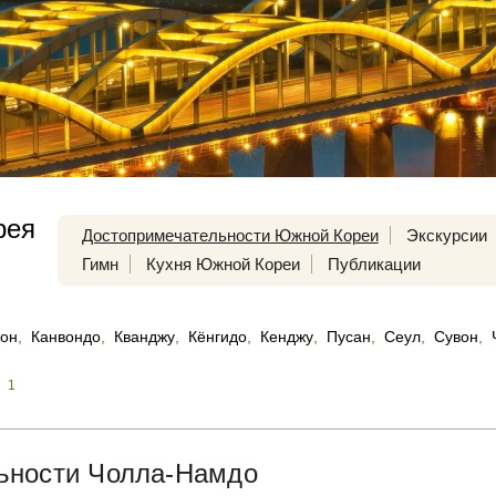
рея
Достопримечательности Южной Кореи
Экскурсии
Гимн
Кухня Южной Кореи
Публикации
он
,
Канвондо
,
Кванджу
,
Кёнгидо
,
Кенджу
,
Пусан
,
Сеул
,
Сувон
,
1
ьности Чолла-Намдо