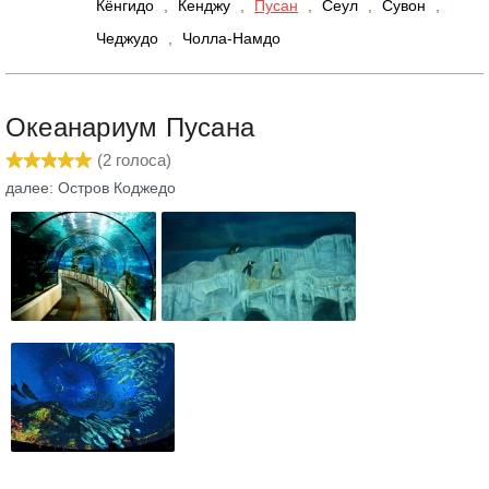
Кёнгидо
,
Кенджу
,
Пусан
,
Сеул
,
Сувон
,
Чеджудо
,
Чолла-Намдо
Океанариум Пусана
(
2
голоса)
далее: Остров Коджедо