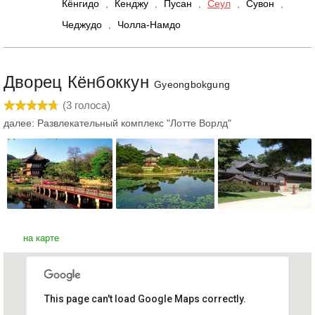
Кёнгидо
,
Кенджу
,
Пусан
,
Сеул
,
Сувон
,
Чеджудо
,
Чолла-Намдо
Дворец Кёнбоккун
Gyeongbokgung
(
3
голоса)
далее: Развлекательный комплекс "Лотте Ворлд"
на карте
This page can't load Google Maps correctly.
Дворец Кёнбоккун
Южная Корея, Сеул