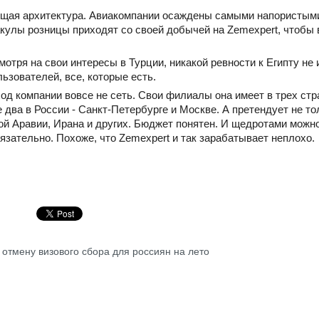
ющая архитектура. Авиакомпании осаждены самыми напористыми
акулы розницы приходят со своей добычей на Zemexpert, чтоб
мотря на свои интересы в Турции, никакой ревности к Египту не
ьзователей, все, которые есть.
ход компании вовсе не сеть. Свои филиалы она имеет в трех ст
 два в России - Санкт-Петербурге и Москве. А претендует не то
й Аравии, Ирана и других. Бюджет понятен. И щедротами можно
язательно. Похоже, что Zemexpert и так зарабатывает неплохо.
 отмену визового сбора для россиян на лето