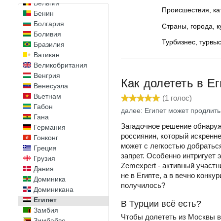
Бельгия
Происшествия, к
Бенин
Болгария
Страны, города, 
Боливия
Турбизнес, турвы
Бразилия
Ватикан
Великобритания
Венгрия
Как долететь в Е
Венесуэла
Вьетнам
(
1
голос)
Габон
далее: Египет может продлить
Гана
Загадочное решение обнаруж
Германия
россиянин, который искренне
Гонконг
может с легкостью добратьс
Греция
запрет. Особенно интригует э
Грузия
Zemexpert - активный участн
Дания
не в Египте, а в вечно конк
Доминика
получилось?
Доминикана
Египет
В Турции всё есть?
Замбия
Чтобы долететь из Москвы в 
Зимбабве