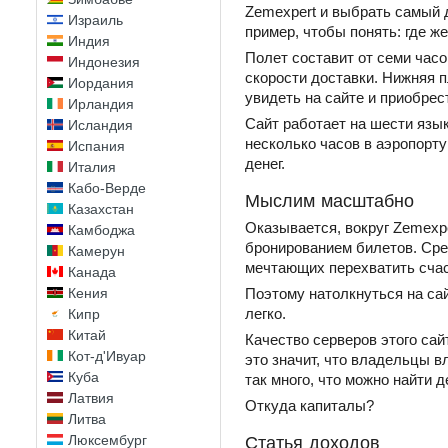
Zemexpert и выбрать самый 
Израиль
пример, чтобы понять: где ж
Индия
Полет составит от семи часо
Индонезия
скорости доставки. Нижняя п
Иордания
увидеть на сайте и приобрес
Ирландия
Сайт работает на шести язык
Исландия
несколько часов в аэропорту
Испания
денег.
Италия
Кабо-Верде
Мыслим масштабно
Казахстан
Оказывается, вокруг Zemexp
Камбоджа
бронированием билетов. Сре
Камерун
мечтающих перехватить счас
Канада
Кения
Поэтому натолкнуться на са
легко.
Кипр
Китай
Качество серверов этого сай
Кот-д'Ивуар
это значит, что владельцы в
Куба
так много, что можно найти 
Латвия
Откуда капиталы?
Литва
Люксембург
Статья доходов