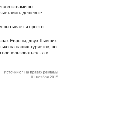
 агенствами по
ы выставить дешевые
 испытывает и просто
ранах Европы, двух бывших
лько на наших туристов, но
 воспользоваться - а в
Источник: * На правах рекламы
01 ноября 2015