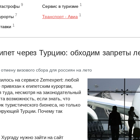
9
1
атастрофы
Сервис в туризме
7
1
курорты
Транспорт - Авиа
1
ставки
гипет через Турцию: обходим запреты л
 отмену визового сбора для россиян на лето
илось на сервисе Zemexpert: любой
 привязан к египетским курортам,
я туда, несмотря на законодательный
та возможность, если знать, что
ик туристического бизнеса, но только
урирующей Турции. Почему так
Хургаду нужно зайти на сайт