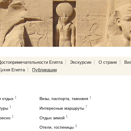
Достопримечательности Египта
Экскурсии
О стране
Ви
Кухня Египта
Публикации
1
1
и отдых
Визы, паспорта, таможня
1
7
туры
Интересные маршруты
1
1
ересно
Отдых зимой
3
Отели, гостиницы