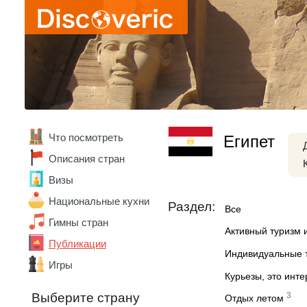
Что посмотреть
Египет
Описания стран
Абхазия
Визы
Австралия
Австрия
Национальные кухни
Раздел:
Все
Азербайджан
Гимны стран
Алжир
Активный туризм 
Ангола
Публикации
Индивидуальные 
Андорра
Игры
Аргентина
Курьезы, это инт
Армения
3
Выберите страну
Беларусь
Отдых летом