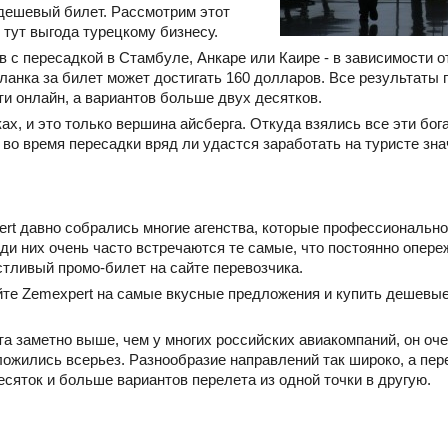
дешевый билет. Рассмотрим этот
е тут выгода турецкому бизнесу.
в с пересадкой в Стамбуле, Анкаре или Каире - в зависимости 
ланка за билет может достигать 160 долларов. Все результаты 
ти онлайн, а вариантов больше двух десятков.
ах, и это только вершина айсберга. Откуда взялись все эти бо
 во время пересадки вряд ли удастся заработать на туристе зн
ert давно собрались многие агенства, которые профессиональн
ди них очень часто встречаются те самые, что постоянно опере
тливый промо-билет на сайте перевозчика.
йте Zemexpert на самые вкусные предложения и купить дешевы
та заметно выше, чем у многих российских авиакомпаний, он оч
ложились всерьез. Разнообразие направлений так широко, а пе
десяток и больше вариантов перелета из одной точки в другую.