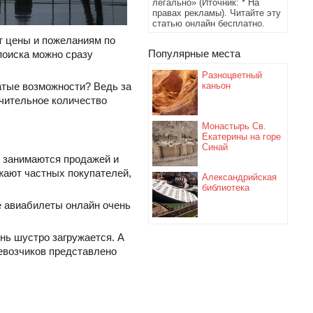
легально» (Иточник: * На
правах рекламы). Читайте эту
статью онлайн бесплатно.
от цены и пожеланиям по
Популярные места
поиска можно сразу
Разноцветный
каньон
гатые возможности? Ведь за
ачительное количество
Монастырь Св.
Екатерины на горе
Синай
о занимаются продажей и
жают частных покупателей,
Александрийская
библиотека
е авиабилеты онлайн очень
ень шустро загружается. А
ревозчиков представлено