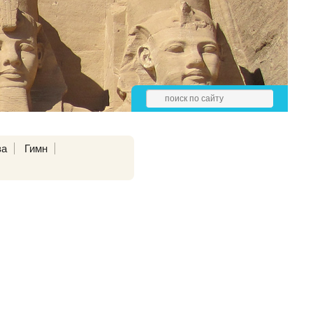
за
Гимн