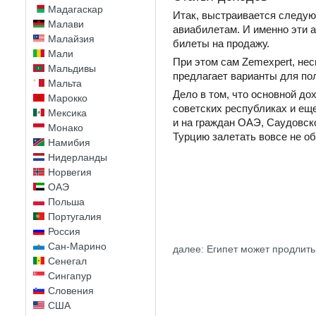
Мадагаскар
Итак, выстраивается следу
Малави
авиабилетам. И именно эти 
Малайзия
билеты на продажу.
Мали
При этом сам Zemexpert, нес
Мальдивы
предлагает варианты для пол
Мальта
Дело в том, что основной до
Марокко
советских республиках и еще
Мексика
и на граждан ОАЭ, Саудовско
Монако
Турцию залетать вовсе не об
Намибия
Нидерланды
Норвегия
ОАЭ
Польша
Португалия
Россия
Сан-Марино
далее: Египет может продлить
Сенегал
Сингапур
Словения
США