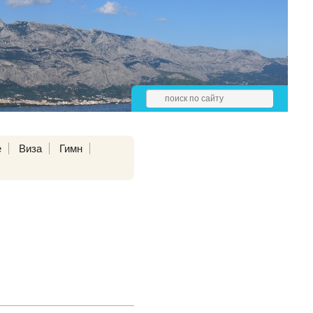
е
Виза
Гимн