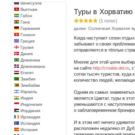
Венесуэла
Вьетнам
Туры в Хорватию 
Габон
(
1
голос)
Гана
далее: Солнечная Хорватия жд
Германия
Гонконг
Когда наступает сезон отды
Греция
забывают о своих проблемах,
Грузия
отправляются в тёплые стра
Дания
Доминика
Многие для этой цели выбир
Доминикана
на сайте
http://croatia-del.ru
, 
Египет
сотни тысяч туристов, куда 
Замбия
количество людей, желающи
Зимбабве
Израиль
Одним из самых знамениты
является Цавтат, туры в это
Индия
уменьшаются с наступлением
Индонезия
о заблаговременном брониро
Иордания
Ирландия
И в этом нет ничего удивите
Исландия
расположен недалеко от Дубр
Испания
гармонию окружающей приро