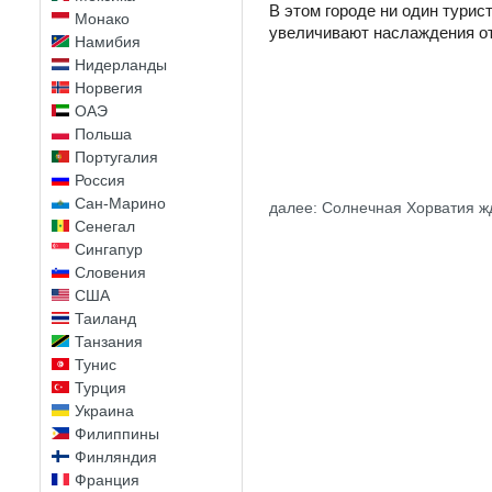
В этом городе ни один турис
Монако
увеличивают наслаждения от
Намибия
Нидерланды
Норвегия
ОАЭ
Польша
Португалия
Россия
Сан-Марино
далее: Солнечная Хорватия жд
Сенегал
Сингапур
Словения
США
Таиланд
Танзания
Тунис
Турция
Украина
Филиппины
Финляндия
Франция