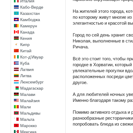
Италия
Кабо-Верде
На жителей этого города, ко
Казахстан
по которому живут многие и
Камбоджа
элегантностью и красотой в
Камерун
Канада
Город по сей день хранит св
Кения
Николая, выполненные в сти
Кипр
Ричача.
Китай
Кот-д'Ивуар
Всё это стоит того, чтобы п
Куба
городке в Хорватии, который
Латвия
увлекательные прогулки вдо
Литва
расположенных посреди цвет
Люксембург
другое.
Мадагаскар
А для любителей ночных уве
Малави
Именно благодаря такому ра
Малайзия
Мали
Помимо активного отдыха и 
Мальдивы
разнообразные ресторанчики,
Мальта
попробовать блюда из свежих м
Марокко
Мексика