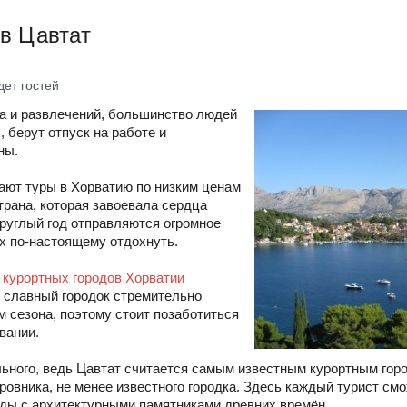
в Цавтат
ет гостей
ха и развлечений, большинство людей
 берут отпуск на работе и
ны.
ают туры в Хорватию по низким ценам
страна, которая завоевала сердца
круглый год отправляются огромное
х по-настоящему отдохнуть.
х
курортных городов Хорватии
т славный городок стремительно
 сезона, поэтому стоит позаботиться
вании.
льного, ведь Цавтат считается самым известным курортным гор
овника, не менее известного городка. Здесь каждый турист см
ды с архитектурными памятниками древних времён.