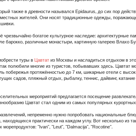
торый также в древности назывался Epidaurus, до сих пор дейст
з местных жителей. Они носят традиционные одежды, поражающ
ышивки.
оё чрезвычайно богатое культурное наследие: архитектурные па
ле барокко, различные монастыри, картинную галерею Влахо Бу
риобрести туры в
Цавтат
из Москвы и насладиться отдыхом в эт
 так полюбили многие из туристов, побывавших здесь. Цавтат 
ль побережья протяжённостью до 7 км, шикарные отели с высо
ущих садов, пляжный отдых, рыбалку, теннис, дайвинг, катание
селительных мероприятий предлагается посещение развлекател
знообразию Цавтат стал одним из самых популярных курортных
развлечений, непременно нужно попробовать национальные блю
 находящихся практически на каждом углу. Вот несколько из так
орепродуктов: "Ivan", "Leut", "Dalmacija", "Rocotine".