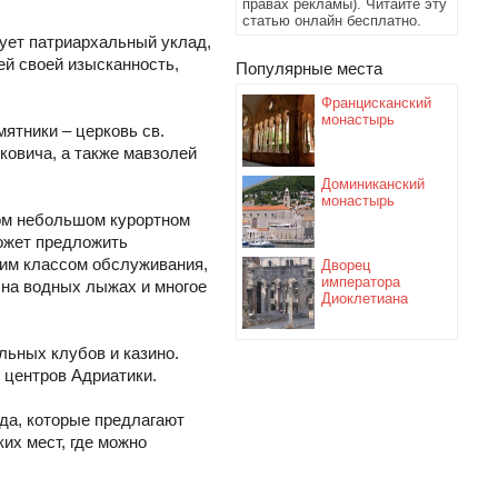
правах рекламы). Читайте эту
статью онлайн бесплатно.
вует патриархальный уклад,
ей своей изысканность,
Популярные места
Францисканский
монастырь
мятники – церковь св.
ковича, а также мавзолей
Доминиканский
монастырь
ом небольшом курортном
может предложить
ким классом обслуживания,
Дворец
императора
 на водных лыжах и многое
Диоклетиана
ьных клубов и казино.
 центров Адриатики.
да, которые предлагают
их мест, где можно