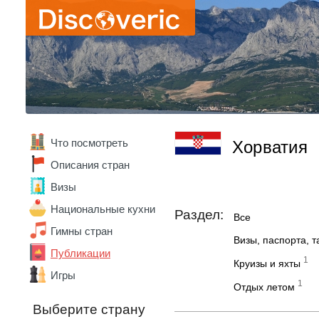
Абхазия
Австралия
Австрия
Азербайджан
Алжир
Ангола
Что посмотреть
Хорватия
Андорра
Аргентина
Описания стран
Армения
Визы
Беларусь
Бельгия
Национальные кухни
Раздел:
Все
Бенин
Гимны стран
Болгария
Визы, паспорта, 
Боливия
Публикации
1
Круизы и яхты
Бразилия
Игры
Ватикан
1
Отдых летом
Великобритания
Выберите страну
Венгрия