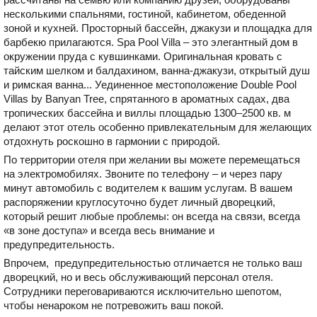
несколькими спальнями, гостиной, кабинетом, обеденной
зоной и кухней. Просторный бассейн, джакузи и площадка для
барбекю прилагаются. Spa Pool Villa – это элегантный дом в
окружении пруда с кувшинками. Оригинальная кровать с
тайским шелком и балдахином, ванна-джакузи, открытый душ
и римская ванна... Уединенное местоположение Double Pool
Villas by Banyan Tree, спрятанного в ароматных садах, два
тропических бассейна и виллы площадью 1300–2500 кв. м
делают этот отель особенно привлекательным для желающих
отдохнуть роскошно в гармонии с природой.
По территории отеля при желании вы можете перемещаться
на электромобилях. Звоните по телефону – и через пару
минут автомобиль с водителем к вашим услугам. В вашем
распоряжении круглосуточно будет личный дворецкий,
который решит любые проблемы: он всегда на связи, всегда
«в зоне доступа» и всегда весь внимание и
предупредительность.
Впрочем, предупредительностью отличается не только ваш
дворецкий, но и весь обслуживающий персонал отеля.
Сотрудники переговариваются исключительно шепотом,
чтобы ненароком не потревожить ваш покой.