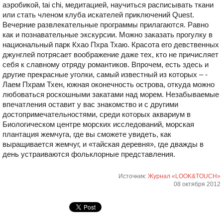
аэробикой, tai chi, медитацией, научиться расписывать ткани
или стать членом клуба искателей приключений Quest.
Вечерние развлекательные программы прилагаются. Равно
как и познавательные экскурсии. Можно заказать прогулку в
национальный парк Кхао Пхра Тхаю. Красота его девственных
джунглей потрясает воображение даже тех, кто не причисляет
себя к славному отряду романтиков. Впрочем, есть здесь и
другие прекрасные уголки, самый известный из которых – ­
Лаем Пхрам Тхен,­ южная оконечность острова, откуда можно
любоваться роскошными закатами над морем. Незабываемые
впечатления оставит у вас знакомство и с другими
достопримечательностями, среди которых аквариум в
Биологическом центре морских исследований, морская
плантация жемчуга, где вы сможете увидеть, как
выращивается жемчуг, и «тайская деревня», где дважды в
день устраиваются фольклорные представления.
Источник:
Журнал «LOOK&TOUCH»
08 октября 2012