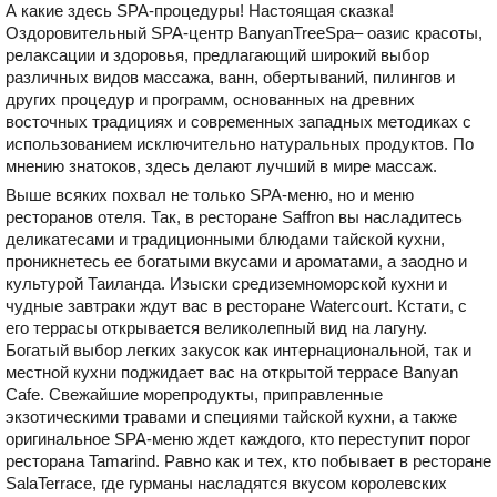
А какие здесь SPA-процедуры! Настоящая сказка!
Оздоровительный SPA-центр BanyanTreeSpa– оазис красоты,
релаксации и здоровья, предлагающий широкий выбор
различных видов массажа, ванн, обертываний, пилингов и
других процедур и программ, основанных на древних
восточных традициях и современных западных методиках с
использованием исключительно натуральных продуктов. По
мнению знатоков, здесь делают лучший в мире массаж.
Выше всяких похвал не только SPA-меню, но и меню
ресторанов отеля. Так, в ресторане Saffron вы насладитесь
деликатесами и традиционными блюдами тайской кухни,
проникнетесь ее богатыми вкусами и ароматами, а заодно и
культурой Таиланда. Изыски средиземноморской кухни и
чудные завтраки ждут вас в ресторане Watercourt. Кстати, с
его террасы открывается великолепный вид на лагуну.
Богатый выбор легких закусок как интернациональной, так и
местной кухни поджидает вас на открытой террасе Banyan
Cafe. Свежайшие морепродукты, приправленные
экзотическими травами и специями тайской кухни, а также
оригинальное SPA-меню ждет каждого, кто переступит порог
ресторана Tamarind. Равно как и тех, кто побывает в ресторане
SalaTerrace, где гурманы насладятся вкусом королевских