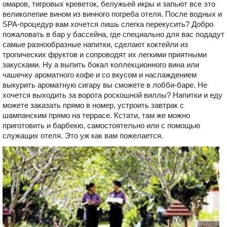
омаров, тигровых креветок, белужьей икры и запьют все это
великолепие вином из винного погреба отеля. После водных и
SPA-процедур вам хочется лишь слегка перекусить? Добро
пожаловать в бар у бассейна, где специально для вас подадут
самые разнообразные напитки, сделают коктейли из
тропических фруктов и сопроводят их легкими приятными
закусками. Ну а выпить бокал коллекционного вина или
чашечку ароматного кофе и со вкусом и наслаждением
выкурить ароматную сигару вы сможете в лобби-баре. Не
хочется выходить за ворота роскошной виллы? Напитки и еду
можете заказать прямо в номер, устроить завтрак с
шампанским прямо на террасе. Кстати, там же можно
приготовить и барбекю, самостоятельно или с помощью
служащих отеля. Это уж как вам пожелается.