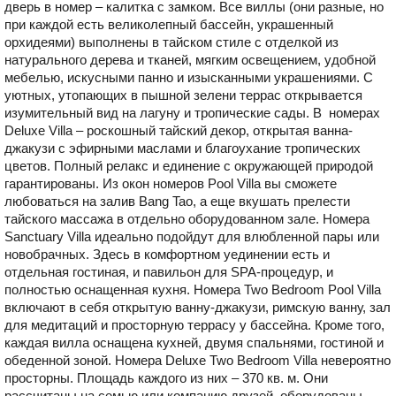
дверь в номер – калитка с замком. Все виллы (они разные, но
при каждой есть великолепный бассейн, украшенный
орхидеями) выполнены в тайском стиле с отделкой из
натурального дерева и тканей, мягким освещением, удобной
мебелью, искусными панно и изысканными украшениями. С
уютных, утопающих в пышной зелени террас открывается
изумительный вид на лагуну и тропические сады. В номерах
Deluxe Villa – роскошный тайский декор, открытая ванна-
джакузи с эфирными маслами и благоухание тропических
цветов. Полный релакс и единение с окружающей природой
гарантированы. Из окон номеров Pool Villa вы сможете
любоваться на залив Bang Tao, а еще вкушать прелести
тайского массажа в отдельно оборудованном зале. Номера
Sanctuary Villa идеально подойдут для влюбленной пары или
новобрачных. Здесь в комфортном уединении есть и
отдельная гостиная, и павильон для SPA-процедур, и
полностью оснащенная кухня. Номера Two Bedroom Pool Villa
включают в себя открытую ванну-джакузи, римскую ванну, зал
для медитаций и просторную террасу у бассейна. Кроме того,
каждая вилла оснащена кухней, двумя спальнями, гостиной и
обеденной зоной. Номера Deluxe Two Bedroom Villa невероятно
просторны. Площадь каждого из них – 370 кв. м. Они
рассчитаны на семью или компанию друзей, оборудованы