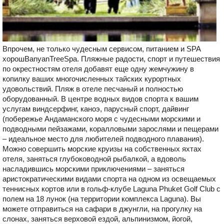
Впрочем, не только чудесным сервисом, питанием и SPA
хорошBanyanTreeSpa. Пляжные радости, спорт и путешествия
по окрестностям отеля добавят еще одну жемчужину в
копилку ваших многочисленных тайских курортных
удовольствий. Пляж в отеле песчаный и полностью
оборудованный. В центре водных видов спорта к вашим
услугам виндсерфинг, каноэ, парусный спорт, дайвинг
(побережье Андаманского моря с чудесными морскими и
подводными пейзажами, коралловыми зарослями и пещерами
– идеальное место для любителей подводного плавания).
Можно совершить морские круизы на собственных яхтах
отеля, заняться глубоководной рыбалкой, а вдоволь
насладившись морскими приключениями – заняться
аристократическими видами спорта на одном из освещаемых
теннисных кортов или в гольф-клубе Laguna Phuket Golf Club с
полем на 18 лунок (на территории комплекса Laguna). Вы
можете отправиться на сафари в джунгли, на прогулку на
слонах, заняться верховой ездой, альпинизмом, йогой,