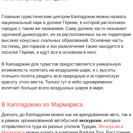
Главным туристическим центром Каппадокии можно назвать
национальный парк в долине Гёреме, в которой расположен
городок с таким же названием. Саму долина часто называют
«долиной дымоходов», из-за расположенных на ее территории
высоких конусных скальных образований. Основная часть
гостиниц, ресторанов и зон развлечения также находится в
поселке Гёреме, и едут все в основном в него.
В Каппадокии для туристов предоставляется уникальную
возможность полетать на воздушном шаре, и с высоты
птичьего полета увидеть всю природную и историческую
красоту этого места. Только тут в небо одновременно
взлетает больше всего воздушных шаров в мире.
В Каппадокию из Мармариса.
Доехать до Каппадокии можно как на арендованном авто, так и
в рамках организованной автобусной
экскурсии
, которые
отправляются туда из разных уголков Турции.
Экскурсии в
Мармарисе
можно купить в компании Raduga Tour. Расстояние