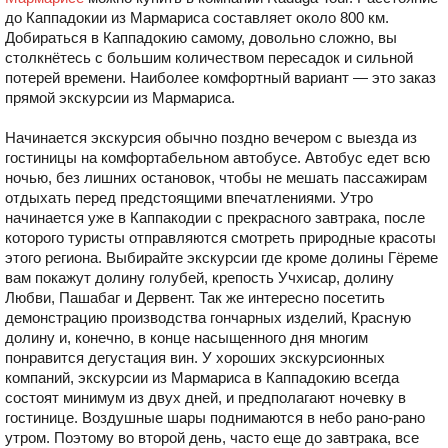
до Каппадокии из Мармариса cоставляет около 800 км.
Добираться в Каппадокию самому, довольно сложно, вы
столкнётесь с большим количеством пересадок и сильной
потерей времени. Наиболее комфортный вариант — это заказ
прямой экскурсии из Мармариса.
Начинается экскурсия обычно поздно вечером с выезда из
гостиницы на комфортабельном автобусе. Автобус едет всю
ночью, без лишних остановок, чтобы не мешать пассажирам
отдыхать перед предстоящими впечатлениями. Утро
начинается уже в Каппакодии с прекрасного завтрака, после
которого туристы отправляются смотреть природные красоты
этого региона. Выбирайте экскурсии где кроме долины Гёреме
вам покажут долину голубей, крепость Учхисар, долину
Любви, Пашабаг и Дервент. Так же интересно посетить
демонстрацию производства гончарных изделий, Красную
долину и, конечно, в конце насыщенного дня многим
понравится дегустация вин. У хороших экскурсионных
компаний, экскурсии из Мармариса в Каппадокию всегда
состоят минимум из двух дней, и предполагают ночевку в
гостинице. Воздушные шары поднимаются в небо рано-рано
утром. Поэтому во второй день, часто еще до завтрака, все