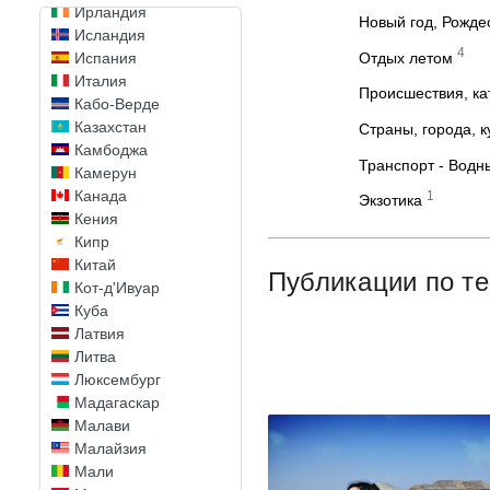
Ирландия
Новый год, Рожде
Исландия
4
Отдых летом
Испания
Италия
Происшествия, к
Кабо-Верде
Казахстан
Страны, города, 
Камбоджа
Транспорт - Водн
Камерун
Канада
1
Экзотика
Кения
Кипр
Китай
Публикации по т
Кот-д'Ивуар
Куба
Латвия
Литва
Люксембург
Мадагаскар
Малави
Малайзия
Мали