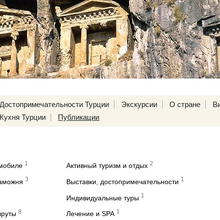
Достопримечательности Турции
Экскурсии
О стране
В
Кухня Турции
Публикации
1
2
омобиле
Активный туризм и отдых
3
1
таможня
Выставки, достопримечательности
1
Индивидуальные туры
8
1
шруты
Лечение и SPA