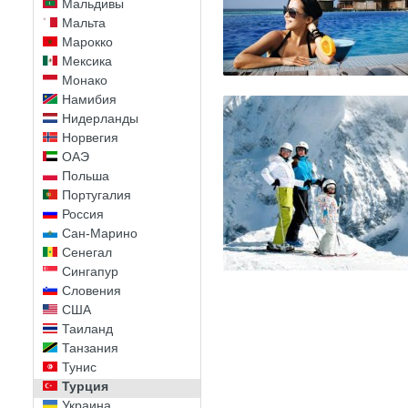
Мальдивы
Мальта
Марокко
Мексика
Монако
Намибия
Нидерланды
Норвегия
ОАЭ
Польша
Португалия
Россия
Сан-Марино
Сенегал
Сингапур
Словения
США
Таиланд
Танзания
Тунис
Турция
Украина