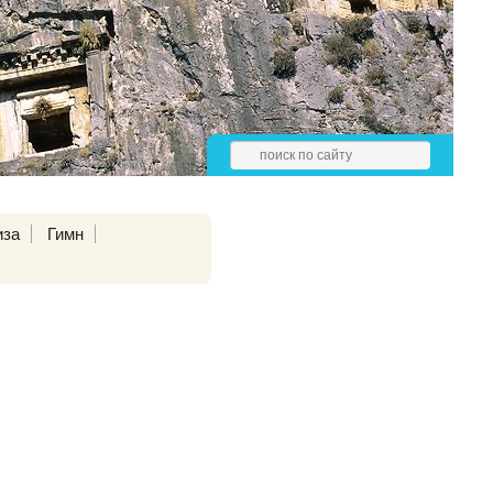
иза
Гимн