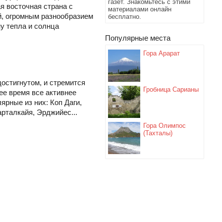
газет. Знакомьтесь с этими
ая восточная страна с
материалами онлайн
, огромным разнообразием
бесплатно.
ну тепла и солнца
Популярные места
Гора Арарат
достигнутом, и стремится
Гробница Сарианы
ее время все активнее
ярные из них: Коп Даги,
арталкайя, Эрджийес...
Гора Олимпос
(Тахталы)