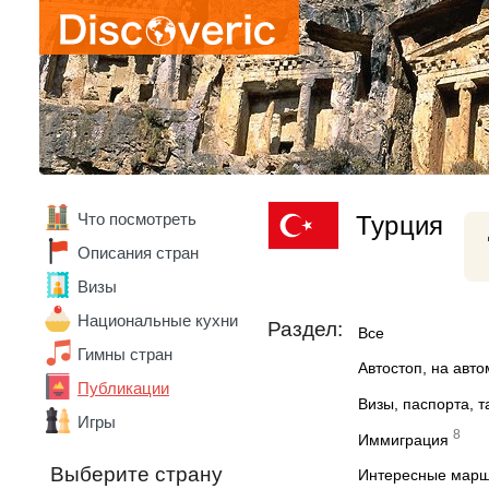
Ватикан
Великобритания
Венгрия
Венесуэла
Вьетнам
Габон
Гана
Германия
Гонконг
Что посмотреть
Турция
Греция
Грузия
Описания стран
Дания
Визы
Доминика
Доминикана
Национальные кухни
Раздел:
Все
Египет
Гимны стран
Замбия
Автостоп, на авт
Зимбабве
Публикации
Визы, паспорта, 
Израиль
Игры
Индия
8
Иммиграция
Индонезия
Выберите страну
Интересные мар
Иордания