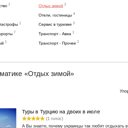
1
2
ство
Отдых зимой
4
Отели, гостиницы
1
3
атастрофы
Сервис в туризме
7
1
курорты
Транспорт - Авиа
1
2
ый
Транспорт - Прочее
ематике «Отдых зимой»
Упо
Туры в Турцию на двоих в июле
(
1
голос)
А Вы знаете, почему украинцы так любят отдыхать 