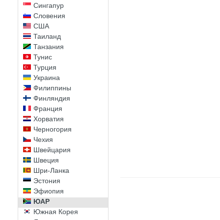
Сингапур
Словения
США
Таиланд
Танзания
Тунис
Турция
Украина
Филиппины
Финляндия
Франция
Хорватия
Черногория
Чехия
Швейцария
Швеция
Шри-Ланка
Эстония
Эфиопия
ЮАР
Южная Корея