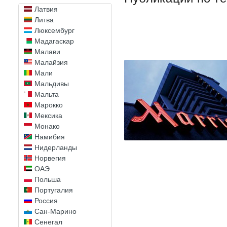
Латвия
Литва
Люксембург
Мадагаскар
Малави
Малайзия
Мали
Мальдивы
Мальта
Марокко
Мексика
Монако
Намибия
Нидерланды
Норвегия
ОАЭ
Польша
Португалия
Россия
Сан-Марино
Сенегал