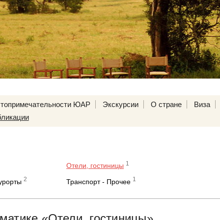
топримечательности ЮАР
Экскурсии
О стране
Виза
ликации
1
Отели, гостиницы
2
1
курорты
Транспорт - Прочее
матике «Отели, гостиницы»