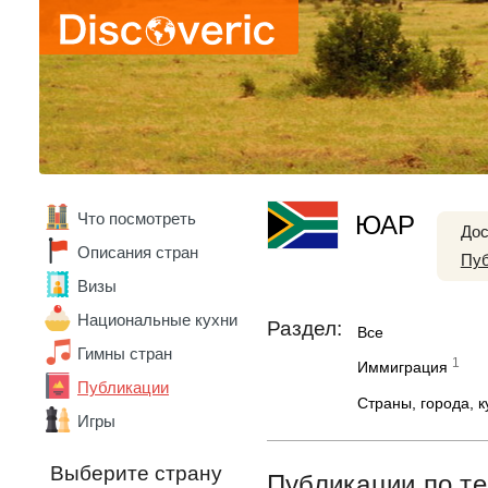
Доминикана
Египет
Замбия
Зимбабве
Израиль
Индия
Индонезия
Иордания
Ирландия
Исландия
Что посмотреть
ЮАР
Дос
Испания
Описания стран
Италия
Пуб
Кабо-Верде
Визы
Казахстан
Национальные кухни
Камбоджа
Раздел:
Все
Камерун
Гимны стран
1
Иммиграция
Канада
Публикации
Кения
Страны, города, 
Кипр
Игры
Китай
Кот-д'Ивуар
Выберите страну
Публикации по те
Куба