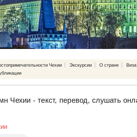
остопримечательности Чехии
Экскурсии
О стране
Виза
убликации
н Чехии - текст, перевод, слушать онл
хии