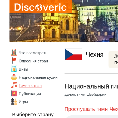
Абхазия
Австралия
Австрия
Что посмотреть
Чехия
Азербайджан
Д
Алжир
Описания стран
П
Ангола
Визы
Андорра
Аргентина
Национальные кухни
Армения
Национальный гим
Гимны стран
Беларусь
Бельгия
Публикации
далее: гимн Швейцарии
Бенин
Игры
Болгария
Прослушать гимн Че
Боливия
Выберите страну
Бразилия