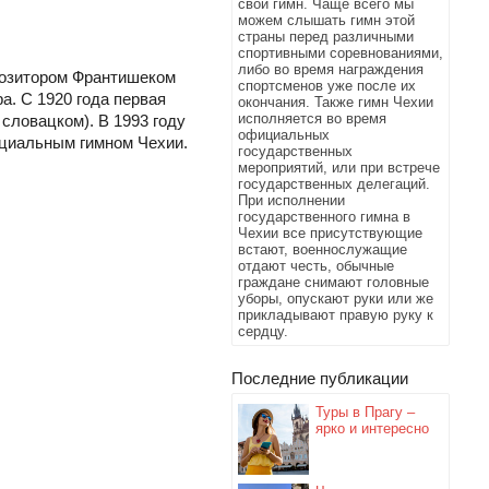
свой гимн. Чаще всего мы
можем слышать гимн этой
страны перед различными
спортивными соревнованиями,
либо во время награждения
позитором Франтишеком
спортсменов уже после их
а. С 1920 года первая
окончания. Также гимн Чехии
исполняется во время
словацком). В 1993 году
официальных
ициальным гимном Чехии.
государственных
мероприятий, или при встрече
государственных делегаций.
При исполнении
государственного гимна в
Чехии все присутствующие
встают, военнослужащие
отдают честь, обычные
граждане снимают головные
уборы, опускают руки или же
прикладывают правую руку к
сердцу.
Последние публикации
Туры в Прагу –
ярко и интересно