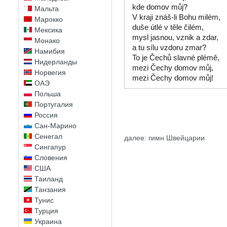
kde domov můj?

Мальта
V kraji znáš-li Bohu milém,

Марокко
duše útlé v těle čilém,

Мексика
mysl jasnou, vznik a zdar,

Монако
a tu sílu vzdoru zmar?

Намибия
To je Čechů slavné plémě,

Нидерланды
mezi Čechy domov můj,

Норвегия
mezi Čechy domov můj! 
ОАЭ
Польша
Португалия
Россия
Сан-Марино
Сенегал
далее: гимн Швейцарии
Сингапур
Словения
США
Таиланд
Танзания
Тунис
Турция
Украина