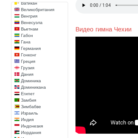
Ватикан
Великобритания
Венгрия
Венесуэла
Видео гимна Чехии
Вьетнам
Габон
Гана
Германия
Гонконг
Греция
Грузия
Дания
Доминика
Доминикана
Египет
Замбия
Зимбабве
Израиль
Индия
Индонезия
Иордания