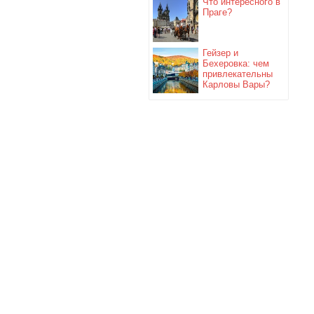
Что интересного в
Праге?
Гейзер и
Бехеровка: чем
привлекательны
Карловы Вары?