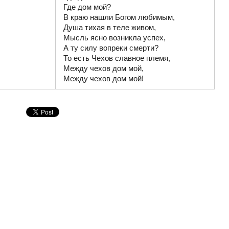
Где дом мой?

В краю нашли Богом любимым,

Душа тихая в теле живом,

Мысль ясно возникла успех,

А ту силу вопреки смерти?

То есть Чехов славное племя,

Между чехов дом мой,

Между чехов дом мой!