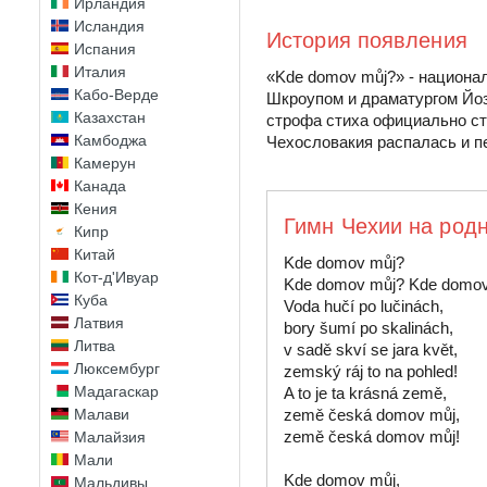
Ирландия
Исландия
История появления
Испания
Италия
«Kde domov můj?» - национа
Кабо-Верде
Шкроупом и драматургом Йоз
Казахстан
строфа стиха официально ст
Камбоджа
Чехословакия распалась и п
Камерун
Канада
Кения
Гимн Чехии на род
Кипр
Китай
Kde domov můj?

Кот-д'Ивуар
Kde domov můj? Kde domov
Куба
Voda hučí po lučinách,

Латвия
bory šumí po skalinách,

Литва
v sadě skví se jara květ,

Люксембург
zemský ráj to na pohled!

Мадагаскар
A to je ta krásná země,

Малави
země česká domov můj,

země česká domov můj!

Малайзия
Мали
Kde domov můj,

Мальдивы