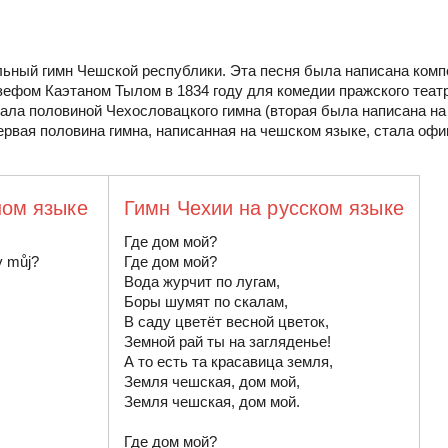
льный гимн Чешской республики. Эта песня была написана ком
ефом Каэтаном Тылом в 1834 году для комедии пражского театр
ала половиной Чехословацкого гимна (вторая была написана на 
ервая половина гимна, написанная на чешском языке, стала оф
ном языке
Гимн Чехии на русском языке
Где дом мой?

 můj?

Где дом мой?

Вода журчит по лугам,

Боры шумят по скалам,

В саду цветёт весной цветок,

Земной рай ты на загляденье!

А то есть та красавица земля,

Земля чешская, дом мой,

Земля чешская, дом мой.

Где дом мой?
