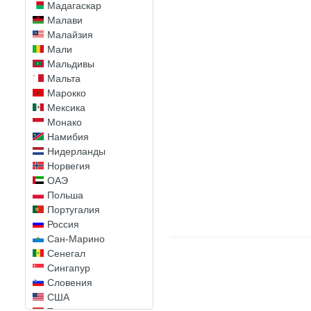
Мадагаскар
Малави
Малайзия
Мали
Мальдивы
Мальта
Марокко
Мексика
Монако
Намибия
Нидерланды
Норвегия
ОАЭ
Польша
Португалия
Россия
Сан-Марино
Сенегал
Сингапур
Словения
США