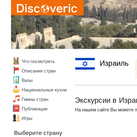
Бельгия
Бенин
Болгария
Боливия
Бразилия
Ватикан
Великобритания
Венгрия
Венесуэла
Вьетнам
Что посмотреть
Израиль
Габон
Описания стран
Гана
Германия
Визы
Гонконг
Национальные кухни
Греция
Грузия
Экскурсии в Изра
Гимны стран
Дания
Публикации
Доминика
На нашем сайте Вы можете п
Доминикана
Игры
Египет
Замбия
Выберите страну
Зимбабве