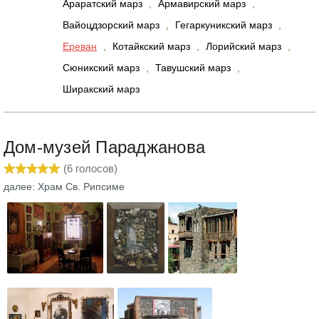
Араратский марз
,
Армавирский марз
,
Вайоцдзорский марз
,
Гегаркуникский марз
,
Ереван
,
Котайкский марз
,
Лорийский марз
,
Сюникский марз
,
Тавушский марз
,
Ширакский марз
Дом-музей Параджанова
(
6
голосов)
далее: Храм Св. Рипсиме