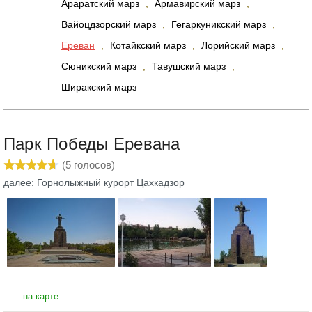
Араратский марз
,
Армавирский марз
,
Вайоцдзорский марз
,
Гегаркуникский марз
,
Ереван
,
Котайкский марз
,
Лорийский марз
,
Сюникский марз
,
Тавушский марз
,
Ширакский марз
Парк Победы Еревана
(
5
голосов)
далее: Горнолыжный курорт Цахкадзор
на карте