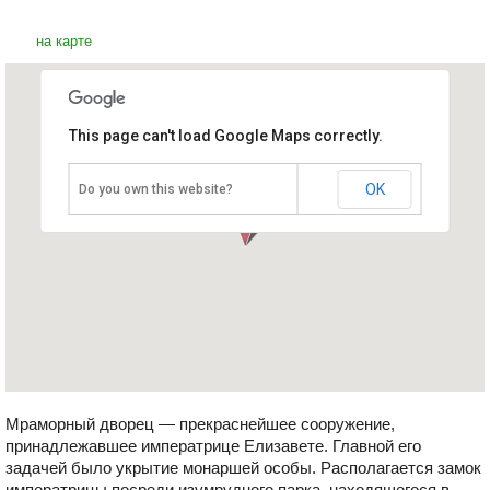
на карте
This page can't load Google Maps correctly.
Мраморный Дворец
Австрия, Бад Ишль
OK
Do you own this website?
Мраморный дворец — прекраснейшее сооружение,
принадлежавшее императрице Елизавете. Главной его
задачей было укрытие монаршей особы. Располагается замок
императрицы посреди изумрудного парка, находящегося в