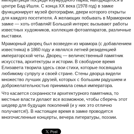
центре Бад-Ишля. С конца ХХ века (1978 год) в замке
функционирует музей фотографии, двери которого открыты
для каждого посетителя. А желающих побывать в Мраморном
замке — хоть отбавляй! Большой интерес вызывают работы
известных художников, коллекция фотоаппаратов, различные
выставки.
Мраморный дворец был возведен из мрамора (с добавлением
известняка) в 1860 году и являлся летней резиденцией
императорской четы. Дворец — величественный памятник
искусства, архитектуры и истории. В свободное время
Елизавета творила здесь свои стихи, которые посвящала
любимому супругу и своей стране. Стены дворца видели
множество лучших друзей, которых с большим радушием и
доброжелательностью принимала семья императора.
Что касается сохранности архитектурного памятника, то
местные власти делают все возможное, чтобы сберечь этот
шедевр для будущих поколений (и у них это отлично
получается!). В настоящее время в замке проводится
многочисленные концерты, вечера литературы, поэзии.