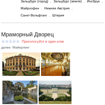
Зальцбург (город)
,
Зальцбург (земля)
,
Инсбрук
,
Майрхофен
,
Нижняя Австрия
,
Санкт-Вольфганг
,
Штирия
Мраморный Дворец
Проголосуйте в один клик
далее: Майерлинг