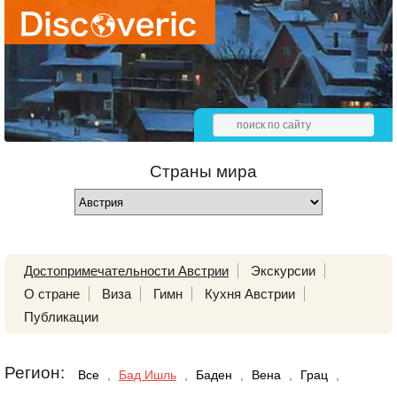
Страны мира
Достопримечательности Австрии
Экскурсии
О стране
Виза
Гимн
Кухня Австрии
Публикации
Регион:
Все
,
Бад Ишль
,
Баден
,
Вена
,
Грац
,