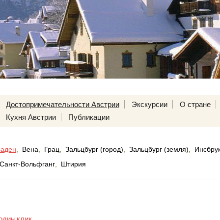
Достопримечательности Австрии
Экскурсии
О стране
Кухня Австрии
Публикации
Баден
,
Вена
,
Грац
,
Зальцбург (город)
,
Зальцбург (земля)
,
Инсбру
Санкт-Вольфганг
,
Штирия
один клик