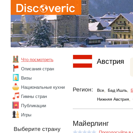
Что посмотреть
Австрия
Описания стран
Визы
Национальные кухни
Регион:
Все
,
Бад Ишль
,
Гимны стран
Нижняя Австрия
,
Публикации
Игры
Майерлинг
Абхазия
Выберите страну
Австралия
Проголосуйте в 