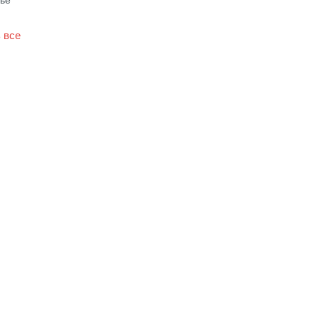
ье
 все