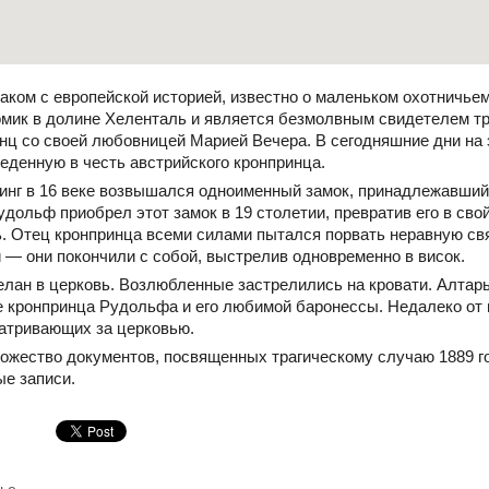
наком с европейской историей, известно о маленьком охотничье
омик в долине Хеленталь и является безмолвным свидетелем тр
нц со своей любовницей Марией Вечера. В сегодняшние дни на 
еденную в честь австрийского кронпринца.
линг в 16 веке возвышался одноименный замок, принадлежавши
дольф приобрел этот замок в 19 столетии, превратив его в сво
. Отец кронпринца всеми силами пытался порвать неравную св
 — они покончили с собой, выстрелив одновременно в висок.
лан в церковь. Возлюбленные застрелились на кровати. Алтарь 
кронпринца Рудольфа и его любимой баронессы. Недалеко от 
атривающих за церковью.
ожество документов, посвященных трагическому случаю 1889 го
ые записи.