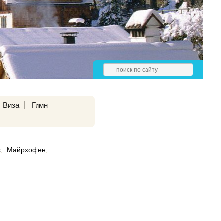
Виза
Гимн
к
,
Майрхофен
,