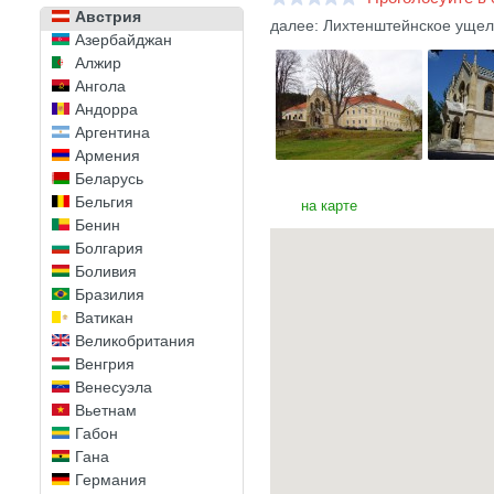
Австрия
далее: Лихтенштейнское ущел
Азербайджан
Алжир
Ангола
Андорра
Аргентина
Армения
Беларусь
Бельгия
на карте
Бенин
Болгария
Боливия
Бразилия
Ватикан
Великобритания
Венгрия
Венесуэла
Вьетнам
Габон
Гана
Германия