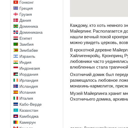
Гонконг
Греция
Грузия
Дания
Каждому, кто хоть немного з
Доминика
Майерлинг. Располагается д
Доминикана
нашли вечный покой кронпри
Египет
можно увидеть церковь, возв
Замбия
В крохотной деревне Майер
Зимбабве
Хайлигенкройц. Кронпринц Ру
Израиль
любовники часто уединялись
Индия
влюбленных стала трагичной
Индонезия
Иордания
Охотничий домик был переде
размещалось любовное ложе 
Ирландия
монахинь-кармелиток, присм
Исландия
Испания
Музей Майерлинга хранит мн
Италия
Охотничьего домика, архивн
Кабо-Верде
Казахстан
Камбоджа
Камерун