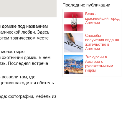
Последние публикации
Вена -
красивейший город
Австрии
м домике под названием
агической любви. Здесь
Способы
этом трагическом месте
получения вида на
жительство в
Австрии
й монастырю
й охотничий домик. В нем
Экскурсии в
Австрии с
язь. Последняя встреча
русскоязычным
гидом
возвели там, где
церкви находится обитель
да: фотографии, мебель из