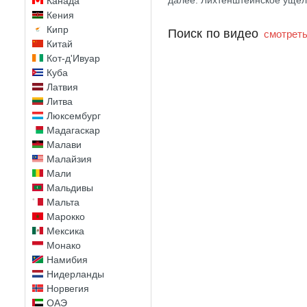
далее: Лихтенштейнское ущел
Канада
Кения
Кипр
Поиск по видео
смотреть
Китай
Кот-д'Ивуар
Куба
Латвия
Литва
Люксембург
Мадагаскар
Малави
Малайзия
Мали
Мальдивы
Мальта
Марокко
Мексика
Монако
Намибия
Нидерланды
Норвегия
ОАЭ