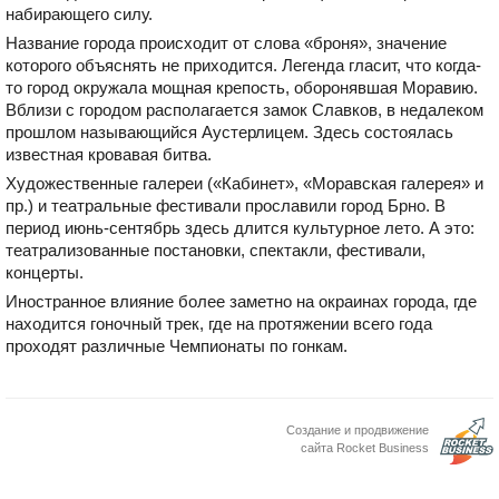
набирающего силу.
Название города происходит от слова «броня», значение
которого объяснять не приходится. Легенда гласит, что когда-
то город окружала мощная крепость, оборонявшая Моравию.
Вблизи с городом располагается замок Славков, в недалеком
прошлом называющийся Аустерлицем. Здесь состоялась
известная кровавая битва.
Художественные галереи («Кабинет», «Моравская галерея» и
пр.) и театральные фестивали прославили город Брно. В
период июнь-сентябрь здесь длится культурное лето. А это:
театрализованные постановки, спектакли, фестивали,
концерты.
Иностранное влияние более заметно на окраинах города, где
находится гоночный трек, где на протяжении всего года
проходят различные Чемпионаты по гонкам.
Создание и продвижение
сайта Rocket Business