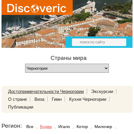
Страны мира
Достопримечательности Черногории
Экскурсии
О стране
Виза
Гимн
Кухня Черногории
Публикации
Регион:
Все
,
Будва
,
Игало
,
Котор
,
Милочер
,