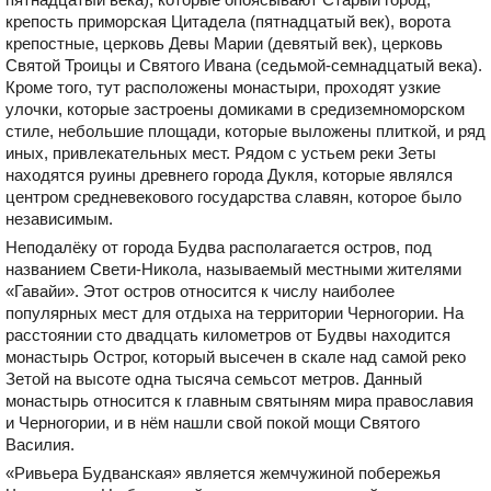
крепость приморская Цитадела (пятнадцатый век), ворота
крепостные, церковь Девы Марии (девятый век), церковь
Святой Троицы и Святого Ивана (седьмой-семнадцатый века).
Кроме того, тут расположены монастыри, проходят узкие
улочки, которые застроены домиками в средиземноморском
стиле, небольшие площади, которые выложены плиткой, и ряд
иных, привлекательных мест. Рядом с устьем реки Зеты
находятся руины древнего города Дукля, которые являлся
центром средневекового государства славян, которое было
независимым.
Неподалёку от города Будва располагается остров, под
названием Свети-Никола, называемый местными жителями
«Гавайи». Этот остров относится к числу наиболее
популярных мест для отдыха на территории Черногории. На
расстоянии сто двадцать километров от Будвы находится
монастырь Острог, который высечен в скале над самой реко
Зетой на высоте одна тысяча семьсот метров. Данный
монастырь относится к главным святыням мира православия
и Черногории, и в нём нашли свой покой мощи Святого
Василия.
«Ривьера Будванская» является жемчужиной побережья