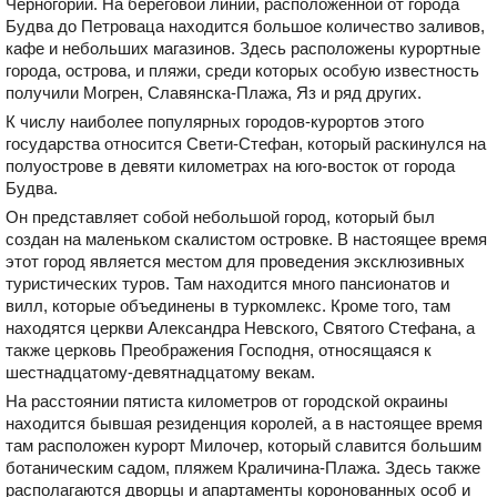
Черногории. На береговой линии, расположенной от города
Будва до Петроваца находится большое количество заливов,
кафе и небольших магазинов. Здесь расположены курортные
города, острова, и пляжи, среди которых особую известность
получили Могрен, Славянска-Плажа, Яз и ряд других.
К числу наиболее популярных городов-курортов этого
государства относится Свети-Стефан, который раскинулся на
полуострове в девяти километрах на юго-восток от города
Будва.
Он представляет собой небольшой город, который был
создан на маленьком скалистом островке. В настоящее время
этот город является местом для проведения эксклюзивных
туристических туров. Там находится много пансионатов и
вилл, которые объединены в туркомлекс. Кроме того, там
находятся церкви Александра Невского, Святого Стефана, а
также церковь Преображения Господня, относящаяся к
шестнадцатому-девятнадцатому векам.
На расстоянии пятиста километров от городской окраины
находится бывшая резиденция королей, а в настоящее время
там расположен курорт Милочер, который славится большим
ботаническим садом, пляжем Краличина-Плажа. Здесь также
располагаются дворцы и апартаменты коронованных особ и