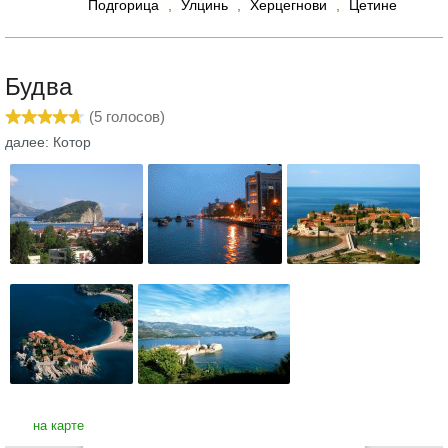
Подгорица
,
Улцинь
,
Херцегнови
,
Цетине
Будва
(
5
голосов)
далее: Котор
на карте