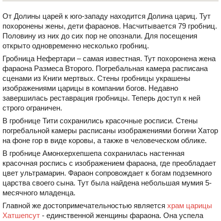
От Долины царей к юго-западу находится Долина цариц. Тут
похоронены жены, дети фараонов. Насчитывается 79 гробниц.
Половину из них до сих пор не опознали. Для посещения
открыто одновременно несколько гробниц.
Гробница Нефертари – самая известная. Тут похоронена жена
фараона Размеса Второго. Погребальная камера расписана
сценами из Книги мертвых. Стены гробницы украшены
изображениями царицы в компании богов. Недавно
завершилась реставрация гробницы. Теперь доступ к ней
строго ограничен.
В гробнице Тити сохранились красочные росписи. Стены
погребальной камеры расписаны изображениями богини Хатор
на фоне гор в виде коровы, а также в человеческом облике.
В гробнице Амонхерхепшепа сохранилась настенная
красочная роспись с изображением фараона, где преобладает
цвет ультрамарин. Фараон сопровождает к богам подземного
царства своего сына. Тут была найдена небольшая мумия 5-
месячного младенца.
Главной же достопримечательностью является
храм царицы
Хатшепсут
- единственной женщины фараона. Она успела