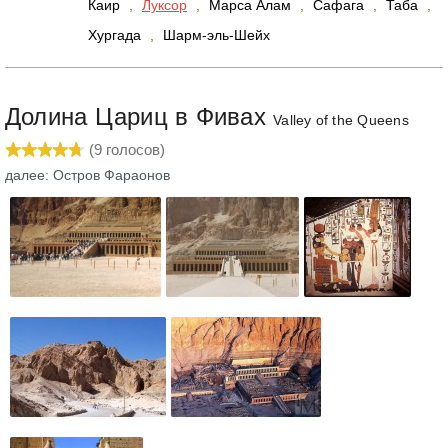
Каир
,
Луксор
,
Марcа Алам
,
Сафага
,
Таба
,
Хургада
,
Шарм-эль-Шейх
Долина Цариц в Фивах
Valley of the Queens
(
9
голосов)
далее: Остров Фараонов