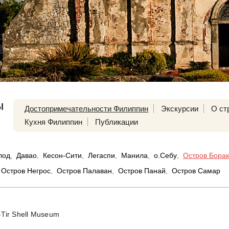
ы
Достопримечательности Филиппин
Экскурсии
О ст
Кухня Филиппин
Публикации
лод
,
Давао
,
Кесон-Сити
,
Легаспи
,
Манила
,
о.Себу
,
Остров Бора
Остров Негрос
,
Остров Палаван
,
Остров Панай
,
Остров Самар
-Tir Shell Museum