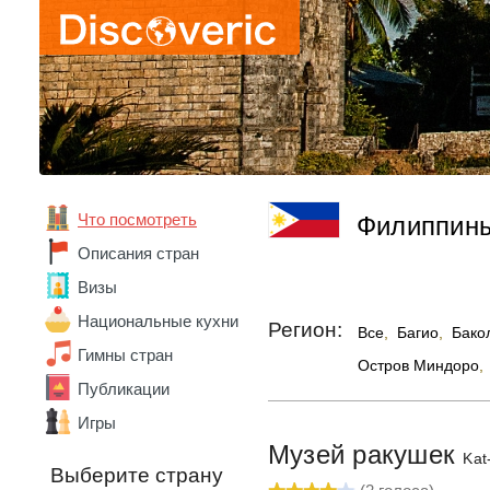
Что посмотреть
Филиппин
Описания стран
Визы
Национальные кухни
Регион:
Все
,
Багио
,
Бако
Гимны стран
Остров Миндоро
,
Публикации
Абхазия
Игры
Австралия
Музей ракушек
Австрия
Kat
Выберите страну
Азербайджан