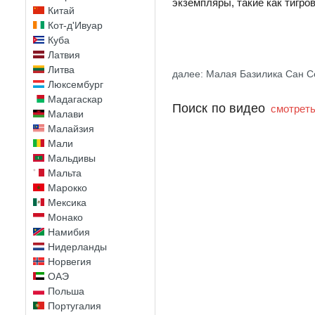
экземпляры, такие как тигро
Китай
Кот-д'Ивуар
Куба
Латвия
Литва
далее: Малая Базилика Сан С
Люксембург
Мадагаскар
Поиск по видео
смотреть
Малави
Малайзия
Мали
Мальдивы
Мальта
Марокко
Мексика
Монако
Намибия
Нидерланды
Норвегия
ОАЭ
Польша
Португалия