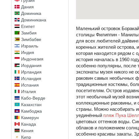
Грузия
Дания
Доминика
Доминикана
Египет
Маленький островок Боракай 
Замбия
столицы Филиппин - Манилы.
Зимбабве
для всех любителей дайвинг
Израиль
коренных жителей острова, 
Индия
которая находится рядом с 
Индонезия
история началась в 1960 год
Иордания
особенно популярны, после т
экспонаты музея никого не 
Ирландия
раковин самых необычных фо
Исландия
традиционные костюмы, бол
Испания
посетителям. Остров издавн
Италия
этот необычный музей возни
Кабо-Верде
коллекционные раковины, и с
Казахстан
страны. Можно насобирать и
Камбоджа
уединённый
пляж Пука Шелл
Камерун
цветовых оттенков воды. Си
Канада
облаков и положением солнц
Кения
особенно красивы закаты. З
Кипр