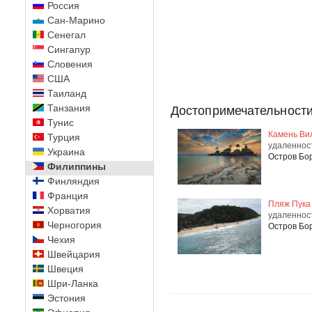
Россия
Сан-Марино
Сенегал
Сингапур
Словения
США
Таиланд
Танзания
Достопримечательности
Тунис
Камень Ви
Турция
удаленнос
Украина
Остров Бо
Филиппины
Финляндия
Франция
Пляж Пука
Хорватия
удаленнос
Черногория
Остров Бо
Чехия
Швейцария
Швеция
Шри-Ланка
Эстония