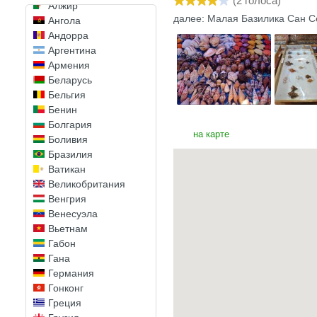
(
2
голоса)
Алжир
далее: Малая Базилика Сан С
Ангола
Андорра
Аргентина
Армения
Беларусь
Бельгия
Бенин
Болгария
на карте
Боливия
Бразилия
Ватикан
Великобритания
Венгрия
Венесуэла
Вьетнам
Габон
Гана
Германия
Гонконг
Греция