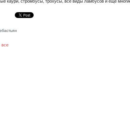
вые каури, стромбусы, трохусы, все виды ламбусов и ещё многие
ебастьян
 все