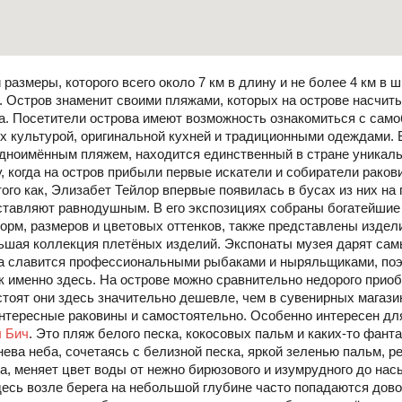
размеры, которого всего около 7 км в длину и не более 4 км в ш
 Остров знаменит своими пляжами, которых на острове насчиты
а. Посетители острова имеют возможность ознакомиться с сам
их культурой, оригинальной кухней и традиционными одеждами. 
одноимённым пляжем, находится единственный в стране уникаль
у, когда на остров прибыли первые искатели и собиратели рако
ого как, Элизабет Тейлор впервые появилась в бусах из них н
оставляют равнодушным. В его экспозициях собраны богатейшие
рм, размеров и цветовых оттенков, также представлены издели
ьшая коллекция плетёных изделий. Экспонаты музея дарят сам
а славится профессиональными рыбаками и ныряльщиками, поэ
к именно здесь. На острове можно сравнительно недорого прио
тоят они здесь значительно дешевле, чем в сувенирных магазин
нтересные раковины и самостоятельно. Особенно интересен дл
 Бич
. Это пляж белого песка, кокосовых пальм и каких-то фан
нева неба, сочетаясь с белизной песка, яркой зеленью пальм, 
а, меняет цвет воды от нежно бирюзового и изумрудного до нас
десь возле берега на небольшой глубине часто попадаются дов