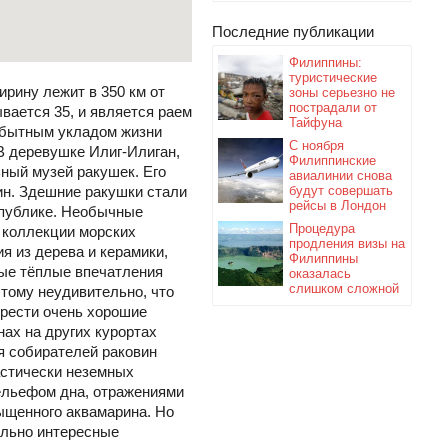
Последние публикации
Филиппины:
туристические
ирину лежит в 350 км от
зоны серьезно не
пострадали от
вается 35, и является раем
Тайфуна
обытным укладом жизни
С ноября
В деревушке Илиг-Илиган,
Филиппинские
ный музей ракушек. Его
авиалинии снова
вин. Здешние ракушки стали
будут совершать
рейсы в Лондон
а публике. Необычные
Процедура
 коллекции морских
продления визы на
я из дерева и керамики,
Филиппины
ые тёплые впечатления
оказалась
слишком сложной
тому неудивительно, что
брести очень хорошие
ах на других курортах
я собирателей раковин
тастически неземных
рельефом дна, отражениями
ыщенного аквамарина. Но
ольно интересные