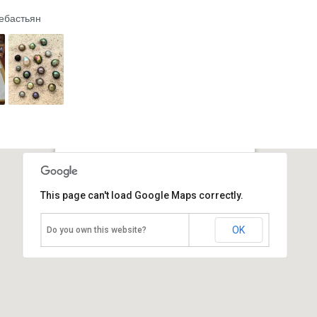
ебастьян
Музей ракушек
This page can't load Google Maps correctly.
Филиппины, Остров Боракай
OK
Do you own this website?