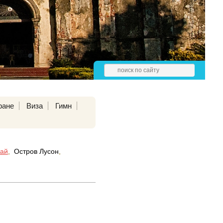
ране
Виза
Гимн
кай
,
Остров Лусон
,