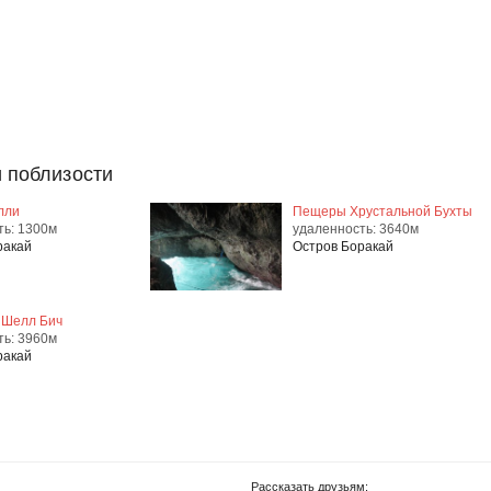
 поблизости
лли
Пещеры Хрустальной Бухты
ть: 1300м
удаленность: 3640м
ракай
Остров Боракай
 Шелл Бич
ть: 3960м
ракай
Рассказать друзьям: