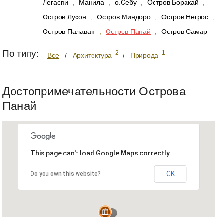
Легаспи
,
Манила
,
о.Себу
,
Остров Боракай
,
Остров Лусон
,
Остров Миндоро
,
Остров Негрос
,
Остров Палаван
,
Остров Панай
,
Остров Самар
По типу:
2
1
Все
/
Архитектура
/
Природа
Достопримечательности Острова
Панай
This page can't load Google Maps correctly.
OK
Do you own this website?