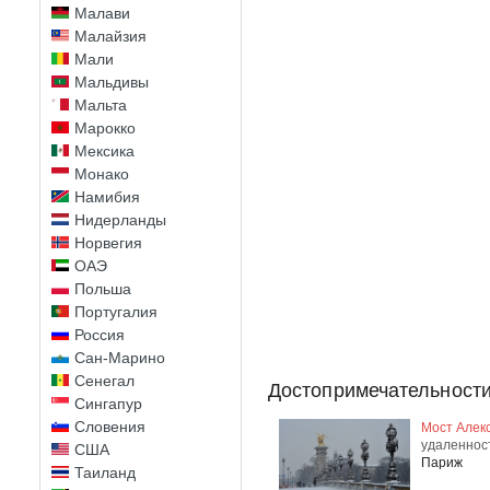
Малави
Малайзия
Мали
Мальдивы
Мальта
Марокко
Мексика
Монако
Намибия
Нидерланды
Норвегия
ОАЭ
Польша
Португалия
Россия
Сан-Марино
Сенегал
Достопримечательности
Сингапур
Словения
Мост Алекс
удаленнос
США
Париж
Таиланд