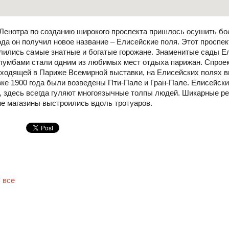
Ленотра по созданию широкого проспекта пришлось осушить боло
ода он получил новое название – Елисейские поля. Этот проспе
лились самые знатные и богатые горожане. Знаменитые сады Е
лумбами стали одним из любимых мест отдыха парижан. Спроек
роходящей в Париже Всемирной выставки, на Елисейских полях 
ке 1900 года были возведены Пти-Пале и Гран-Пале. Елисейски
в, здесь всегда гуляют многоязычные толпы людей. Шикарные р
ие магазины выстроились вдоль тротуаров.
 все