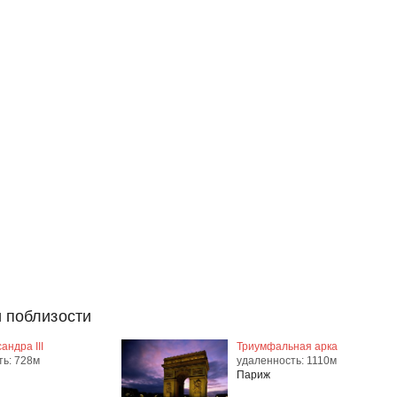
 поблизости
андра III
Триумфальная арка
ть: 728м
удаленность: 1110м
Париж