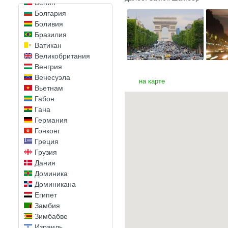
Бенин
Болгария
Боливия
Бразилия
Ватикан
Великобритания
Венгрия
Венесуэла
на карте
Вьетнам
Габон
Гана
Германия
Гонконг
Греция
Грузия
Дания
Доминика
Доминикана
Египет
Замбия
Зимбабве
Израиль