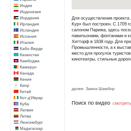
Индия
Индонезия
Иордания
Для осуществления проекта 
Кур» был построен. С 1709 г
Ирландия
салоном Парижа, здесь посе
Исландия
павильонами, фонтанами и к
Испания
Хитторф в 1838 году. Для п
Италия
Промышленности, а к выстав
Кабо-Верде
место для прогулок туристо
Казахстан
кинотеатры, стильные дорог
Камбоджа
Камерун
Канада
Кения
Кипр
далее: Замок Шамбор
Китай
Кот-д'Ивуар
Поиск по видео
смотреть
Куба
Латвия
Литва
Люксембург
Мадагаскар