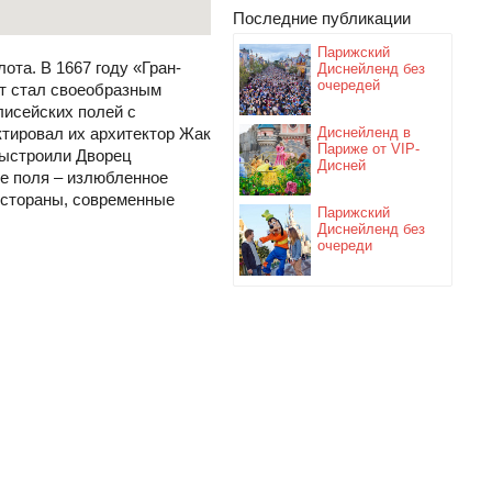
Последние публикации
Парижский
та. В 1667 году «Гран-
Диснейленд без
очередей
кт стал своеобразным
лисейских полей с
тировал их архитектор Жак
Диснейленд в
Париже от VIP-
выстроили Дворец
Дисней
е поля – излюбленное
естораны, современные
Парижский
Диснейленд без
очереди