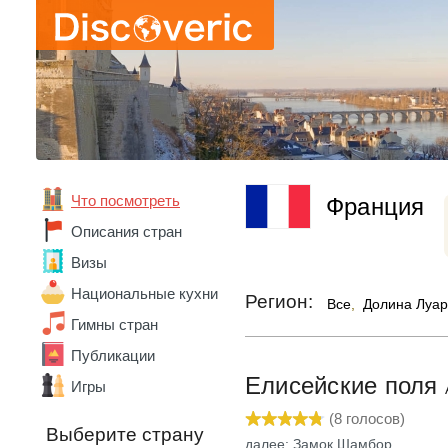
Что посмотреть
Франция
Абхазия
Описания стран
Австралия
Визы
Австрия
Азербайджан
Национальные кухни
Регион:
Все
,
Долина Луа
Алжир
Гимны стран
Ангола
Андорра
Публикации
Аргентина
Елисейские поля
Игры
Армения
Беларусь
(
8
голосов)
Выберите страну
Бельгия
далее: Замок Шамбор