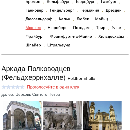
Бремен
,
Вольфсбург
,
Вюрцбург
,
Гамбург
,
Ганновер
,
Гейдельберг
,
Германия
,
Дрезден
,
Дюссельдорф
,
Кельн
,
Любек
,
Майнц
,
Мюнхен
,
Нюрнберг
,
Потсдам
,
Трир
,
Ульм
,
Фрайбург
,
Франкфурт-на-Майне
,
Хильдесхайм
,
Шпайер
,
Штральзунд
Аркада Полководцев
(Фельдхеррнхалле)
Feldherrnhalle
Проголосуйте в один клик
далее: Церковь Святого Петра