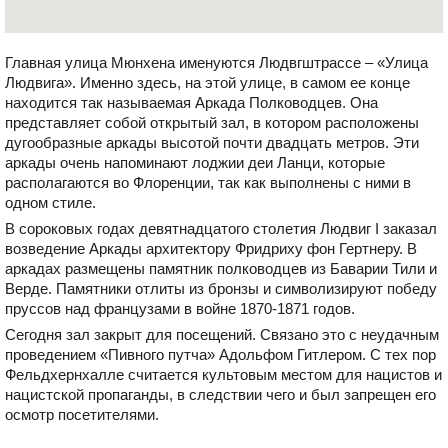
Главная улица Мюнхена именуются Людвгштрассе – «Улица
Людвига». Именно здесь, на этой улице, в самом ее конце
находится так называемая Аркада Полководцев. Она
представляет собой открытый зал, в котором расположены
дугообразные аркады высотой почти двадцать метров. Эти
аркады очень напоминают лоджии деи Ланци, которые
располагаются во Флоренции, так как выполнены с ними в
одном стиле.
В сороковых годах девятнадцатого столетия Людвиг I заказал
возведение Аркады архитектору Фридриху фон Гертнеру. В
аркадах размещены памятник полководцев из Баварии Тили и
Верде. Памятники отлиты из бронзы и символизируют победу
пруссов над французами в войне 1870-1871 годов.
Сегодня зал закрыт для посещений. Связано это с неудачным
проведением «Пивного путча» Адольфом Гитлером. С тех пор
Фельдхернхалле считается культовым местом для нацистов и
нацистской пропаганды, в следствии чего и был запрещен его
осмотр посетителями.