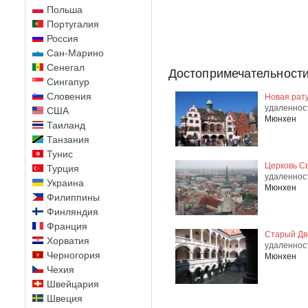
Польша
Португалия
Россия
Сан-Марино
Сенегал
Достопримечательности
Сингапур
Словения
Новая рат
удаленнос
США
Мюнхен
Таиланд
Танзания
Тунис
Церковь С
Турция
удаленнос
Украина
Мюнхен
Филиппины
Финляндия
Франция
Старый Дв
Хорватия
удаленнос
Черногория
Мюнхен
Чехия
Швейцария
Швеция