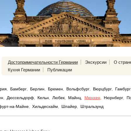
Достопримечательности Германии
Экскурсии
О стран
Кухня Германии
Публикации
рия
,
Бамберг
,
Берлин
,
Бремен
,
Вольфсбург
,
Вюрцбург
,
Гамбург
ен
,
Дюссельдорф
,
Кельн
,
Любек
,
Майнц
,
Мюнхен
,
Нюрнберг
,
П
фурт-на-Майне
,
Хильдесхайм
,
Шпайер
,
Штральзунд