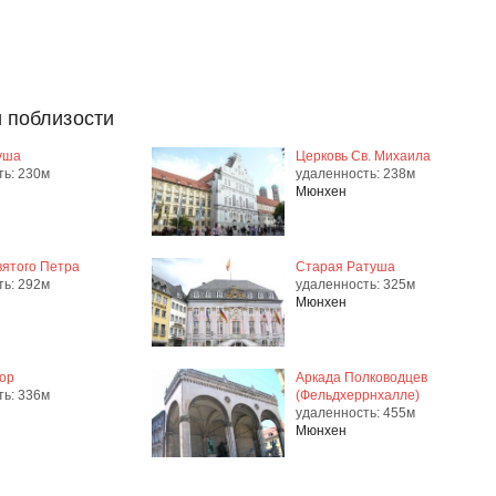
 поблизости
уша
Церковь Св. Михаила
ть: 230м
удаленность: 238м
Мюнхен
вятого Петра
Старая Ратуша
ть: 292м
удаленность: 325м
Мюнхен
ор
Аркада Полководцев
ть: 336м
(Фельдхеррнхалле)
удаленность: 455м
Мюнхен