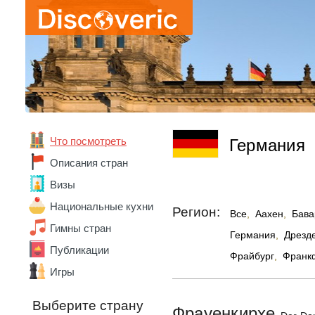
Что посмотреть
Германия
Описания стран
Визы
Национальные кухни
Регион:
Все
,
Аахен
,
Бава
Гимны стран
Германия
,
Дрезд
Публикации
Фрайбург
,
Франк
Игры
Абхазия
Выберите страну
Фрауенкирхе
Австралия