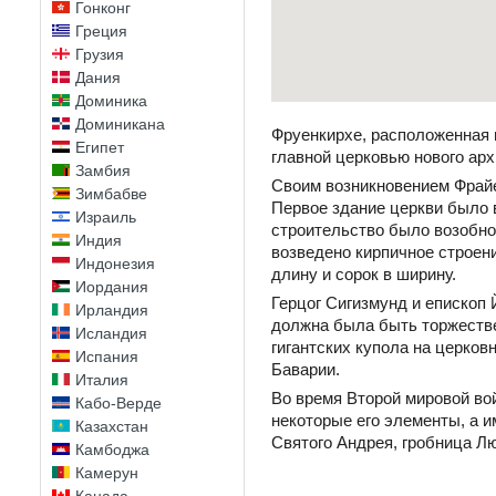
Гонконг
Греция
Грузия
Дания
Доминика
Доминикана
Фруенкирхе, расположенная 
Египет
главной церковью нового ар
Замбия
Своим возникновением Фрайе
Зимбабве
Первое здание церкви было в
Израиль
строительство было возобно
Индия
возведено кирпичное строен
Индонезия
длину и сорок в ширину.
Иордания
Герцог Сигизмунд и епископ 
Ирландия
должна была быть торжестве
Исландия
гигантских купола на церко
Испания
Баварии.
Италия
Во время Второй мировой во
Кабо-Верде
некоторые его элементы, а 
Казахстан
Святого Андрея, гробница Лю
Камбоджа
Камерун