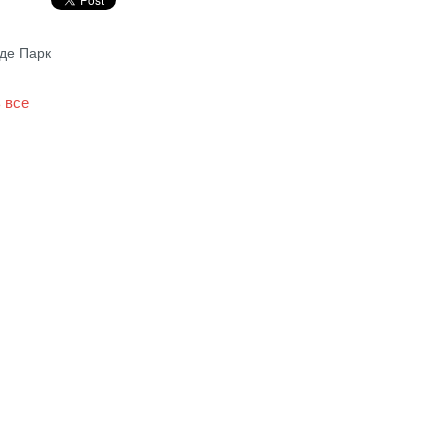
йде Парк
 все