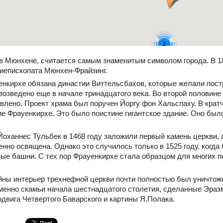
2
в Мюнхене, считается самым знаменитым символом города. В 1
хиепископата Мюнхен-Фрайзинг.
нкирхе обязана династии Виттельсбахов, которые желали пост
озведено еще в начале тринадцатого века. Во второй половине
влено. Проект храма был поручен Йоргу фон Хальспаху. В крат
ие Фрауенкирхе. Это было поистине гигантское здание. Оно был
Йоханнес Тульбек в 1468 году заложили первый камень церкви, а
нно освящена. Однако это случилось только в 1525 году, когда
вные башни. С тех пор Фрауенкирхе стала образцом для многих
йны интерьер трехнефной церкви почти полностью был уничтож
именно скамьи начала шестнадцатого столетия, сделанные Эраз
двига Четвертого Баварского и картины Я.Полака.