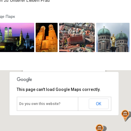
m zu Unserer Lieben Frau
йде Парк
Фрауенкирхе
This page can't load Google Maps correctly.
Германия, Мюнхен
OK
Do you own this website?