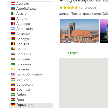
Der Do
Австрия
(
6
голосов)
Азербайджан
Алжир
далее: Парк аттракционов Ха
Ангола
Андорра
Аргентина
Армения
Беларусь
Бельгия
Бенин
на карте
Болгария
Боливия
Бразилия
Ватикан
Великобритания
Венгрия
Венесуэла
Вьетнам
Габон
Гана
Германия