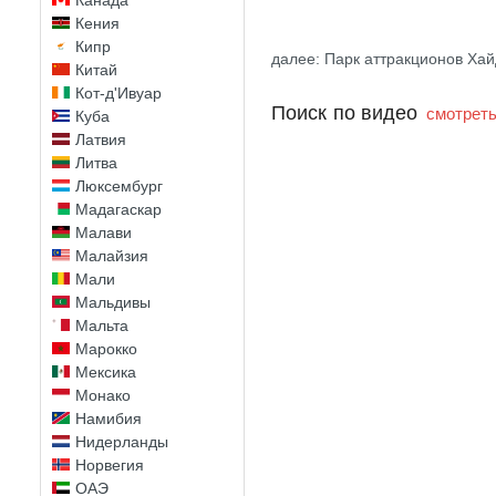
Канада
Кения
Кипр
далее: Парк аттракционов Ха
Китай
Кот-д'Ивуар
Поиск по видео
смотреть
Куба
Латвия
Литва
Люксембург
Мадагаскар
Малави
Малайзия
Мали
Мальдивы
Мальта
Марокко
Мексика
Монако
Намибия
Нидерланды
Норвегия
ОАЭ