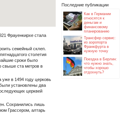
Последние публикации
Как в Германии
относятся к
деньгам и
финансовому
планированию
821 Фрауенкирхе стала
Трансфер сервис:
из аэропорта
Франкфурта в
роить семейный склеп.
нужную точку
 пятнадцатого столетия
Поездка в Берлин:
чайшие сроки было
что нужно знать,
о свыше ста метров в
чтобы хорошо
отдохнуть?
 уже в 1494 году церковь
 были установлены два
 последующих церквей
ен. Сохранились лишь
мом Грассером, алтарь