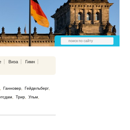
е
Виза
Гимн
,
Ганновер
,
Гейдельберг
,
отсдам
,
Трир
,
Ульм
,