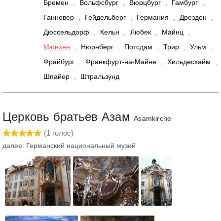
Бремен
,
Вольфсбург
,
Вюрцбург
,
Гамбург
,
Ганновер
,
Гейдельберг
,
Германия
,
Дрезден
,
Дюссельдорф
,
Кельн
,
Любек
,
Майнц
,
Мюнхен
,
Нюрнберг
,
Потсдам
,
Трир
,
Ульм
,
Фрайбург
,
Франкфурт-на-Майне
,
Хильдесхайм
,
Шпайер
,
Штральзунд
Церковь братьев Азам
Asamkirche
(
1
голос)
далее: Германский национальный музей