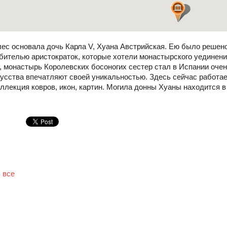
с основала дочь Карла V, Хуана Австрийская. Ею было решено в
бителью аристократок, которые хотели монастырского уединения
 монастырь Королевских босоногих сестер стал в Испании очень
усства впечатляют своей уникальностью. Здесь сейчас работае
ллекция ковров, икон, картин. Могила донны Хуаны находится в 
 все