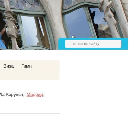
Виза
Гимн
Ла-Корунья
,
Мадрид
,