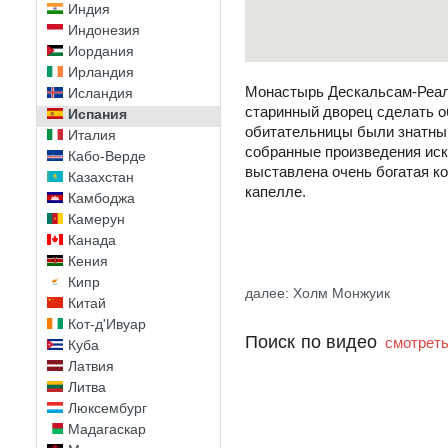
Индия
Индонезия
Иордания
Ирландия
Монастырь Дескальсам-Реале
Исландия
старинный дворец сделать о
Испания
обитательницы были знатны,
Италия
собранные произведения иск
Кабо-Верде
выставлена очень богатая ко
Казахстан
капелле.
Камбоджа
Камерун
Канада
Кения
Кипр
далее: Холм Монжуик
Китай
Кот-д'Ивуар
Поиск по видео
смотреть
Куба
Латвия
Литва
Люксембург
Мадагаскар