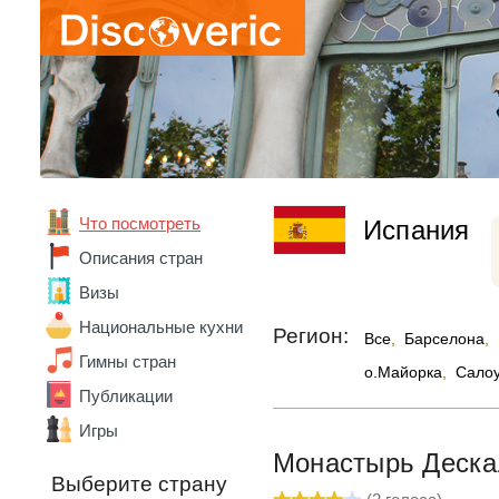
Что посмотреть
Испания
Абхазия
Описания стран
Австралия
Австрия
Визы
Азербайджан
Национальные кухни
Алжир
Регион:
Все
,
Барселона
,
Ангола
Гимны стран
о.Майорка
,
Сало
Андорра
Публикации
Аргентина
Армения
Игры
Беларусь
Монастырь Деска
Бельгия
Выберите страну
Бенин