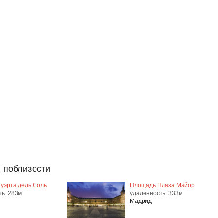
 поблизости
уэрта дель Соль
Площадь Плаза Майор
ть: 283м
удаленность: 333м
Мадрид