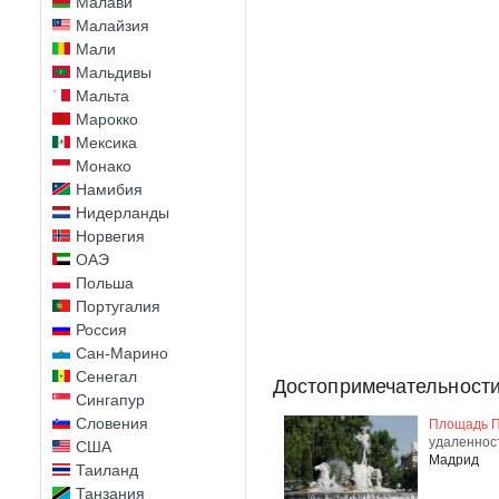
Малави
Малайзия
Мали
Мальдивы
Мальта
Марокко
Мексика
Монако
Намибия
Нидерланды
Норвегия
ОАЭ
Польша
Португалия
Россия
Сан-Марино
Сенегал
Достопримечательности
Сингапур
Словения
Площадь П
удаленнос
США
Мадрид
Таиланд
Танзания