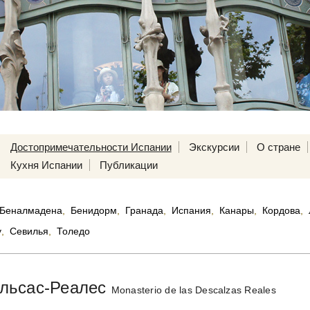
Достопримечательности Испании
Экскурсии
О стране
Кухня Испании
Публикации
Беналмадена
,
Бенидорм
,
Гранада
,
Испания
,
Канары
,
Кордова
,
у
,
Севилья
,
Толедо
льсас-Реалес
Monasterio de las Descalzas Reales