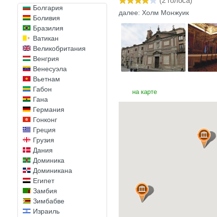
(
2
голоса)
Болгария
далее: Холм Монжуик
Боливия
Бразилия
Ватикан
Великобритания
Венгрия
Венесуэла
Вьетнам
Габон
на карте
Гана
Германия
Гонконг
Греция
Грузия
Дания
Доминика
Доминикана
Египет
Замбия
Зимбабве
Израиль