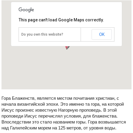
This page can't load Google Maps correctly.
Гора Блаженств
Израиль, Тверия
OK
Do you own this website?
Гора Блаженств, является местом почитания христиан, с
начала византийской эпохи. Это именно та гора, на которой
Иисус произнес известную Нагорную проповедь. В этой
проповеди Иисус перечислял условия, для блаженства.
Впоследствии это стало названием горы. Гора возвышается
над Галилейским морем на 125 метров, от уровня воды.