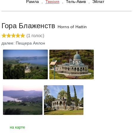
Рамла
,
Тверия
,
Тель-Авив
,
Эйлат
Гора Блаженств
Horns of Hattin
(
1
голос)
далее: Пещера Аялон
на карте