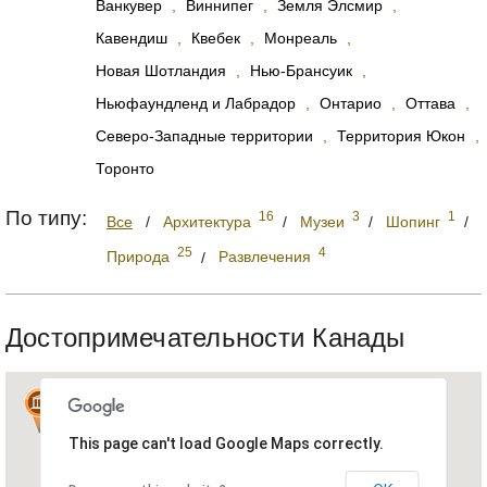
Ванкувер
,
Виннипег
,
Земля Элсмир
,
Кавендиш
,
Квебек
,
Монреаль
,
Новая Шотландия
,
Нью-Брансуик
,
Ньюфаундленд и Лабрадор
,
Онтарио
,
Оттава
,
Северо-Западные территории
,
Территория Юкон
,
Торонто
По типу:
16
3
1
Все
/
Архитектура
/
Музеи
/
Шопинг
/
25
4
Природа
/
Развлечения
Достопримечательности Канады
3
This page can't load Google Maps correctly.