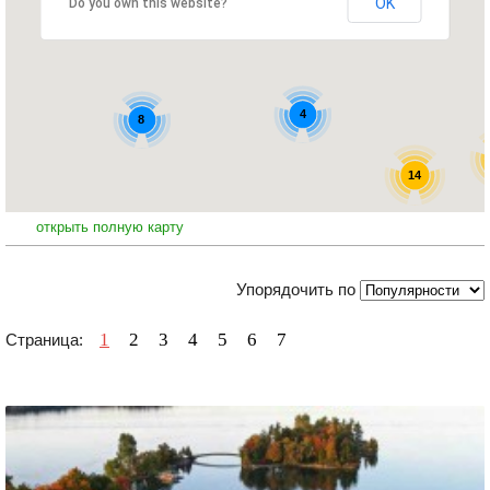
OK
Do you own this website?
4
8
14
открыть полную карту
Упорядочить по
1
2
3
4
5
6
7
Страница: