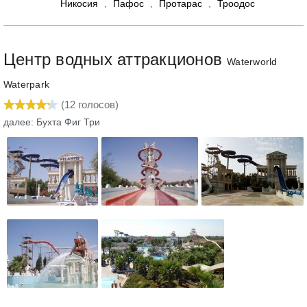
Никосия
,
Пафос
,
Протарас
,
Троодос
Центр водных аттракционов
Waterworld
Waterpark
(
12
голосов)
далее: Бухта Фиг Три