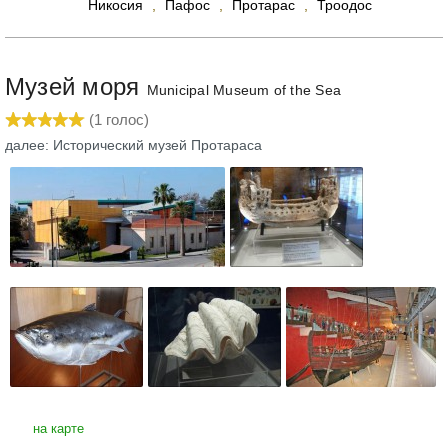
Никосия
,
Пафос
,
Протарас
,
Троодос
Музей моря
Municipal Museum of the Sea
(
1
голос)
далее: Исторический музей Протараса
на карте