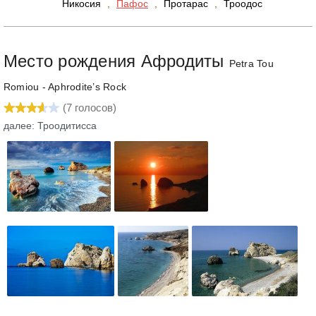
Никосия
,
Пафос
,
Протарас
,
Троодос
Место рождения Афродиты
Petra Tou
Romiou - Aphrodite’s Rock
(
7
голосов)
далее: Троодитисса