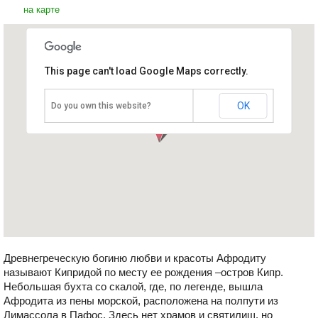
на карте
This page can't load Google Maps correctly.
Место рождения Афродиты
Кипр, Пафос
OK
Do you own this website?
Древнегреческую богиню любви и красоты Афродиту
называют Кипридой по месту ее рождения –остров Кипр.
Небольшая бухта со скалой, где, по легенде, вышла
Афродита из пены морской, расположена на полпути из
Лимассола в Пафос. Здесь нет храмов и святилищ, но