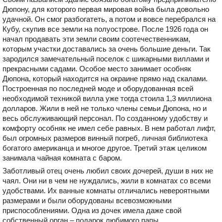
Дюпону, для которого первая мировая война была довольно
удачной. Он смог разбогатеть, а потом и вовсе перебрался на
Кубу, скупив все земли на полуострове. После 1926 года он
начал продавать эти земли своим соотечественникам,
которым участки доставались за очень большие деньги. Так
зародился замечательный поселок с шикарными виллами и
прекрасными садами. Особое место занимает особняк
Дюпона, который находится на окраине прямо над скалами.
Построенная по последней моде и оборудованная всей
необходимой техникой вилла уже тогда стоила 1,3 миллиона
долларов. Жили в ней не только члены семьи Дюпона, но и
весь обслуживающий персонал. По созданному удобству и
комфорту особняк не имел себе равных. В нем работал лифт,
был огромных размеров винный погреб, личная библиотека
богатого американца и многое другое. Третий этаж целиком
занимала чайная комната с баром.
Заботливый отец очень любил своих дочерей, души в них не
чаял. Они ни в чем не нуждались, жили в комнатах со всеми
удобствами. Их ванные комнаты отличались невероятными
размерами и были оборудованы всевозможными
приспособлениями. Одна из дочек имела даже свой
собственный орган – подарок любимого папы.