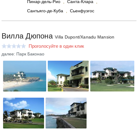
Пинар-дель-Рио
,
Санта-Клара
,
Сантьяго-де-Куба
,
Сьенфуэгос
Вилла Дюпона
Villa Dupont/Xanadu Mansion
Проголосуйте в один клик
далее: Парк Баконао