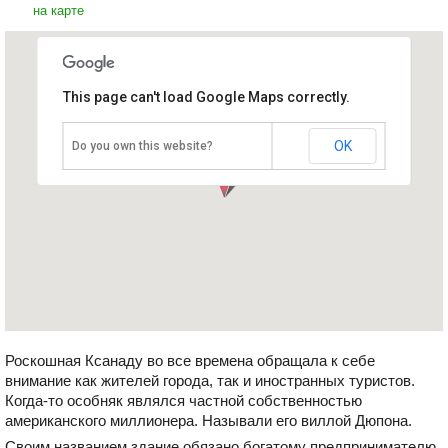
на карте
This page can't load Google Maps correctly.
Вилла Дюпона
Куба, Варадеро
OK
Do you own this website?
Роскошная Ксанаду во все времена обращала к себе
внимание как жителей города, так и иностранных туристов.
Когда-то особняк являлся частной собственностью
американского миллионера. Называли его виллой Дюпона.
Своим названием здание обязано богатому предпринимателю